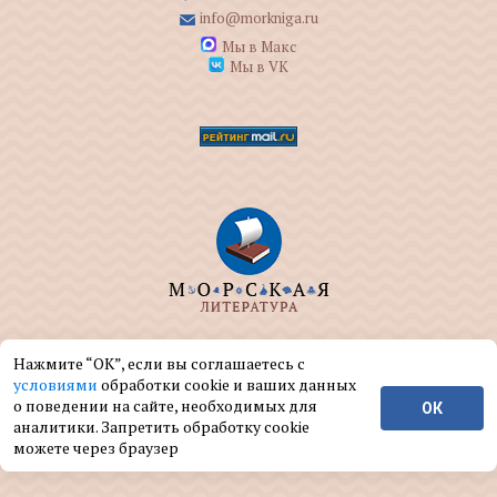
info@morkniga.ru
Мы в Макс
Мы в VK
ООО "МОРКНИГА" занимается изданием и
Нажмите “ОК”, если вы соглашаетесь с
реализацией книг на морскую тематику.
условиями
обработки cookie и ваших данных
о поведении на сайте, необходимых для
ОК
© ООО "МОРКНИГА", 2004 — 2026 г.
аналитики. Запретить обработку cookie
можете через браузер