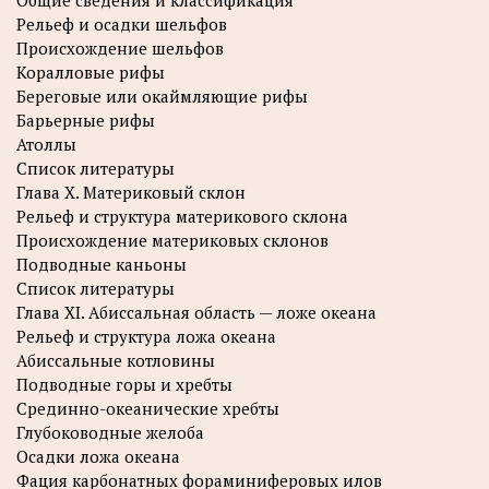
Общие сведения и классификация
Рельеф и осадки шельфов
Происхождение шельфов
Коралловые рифы
Береговые или окаймляющие рифы
Барьерные рифы
Атоллы
Список литературы
Глава X. Материковый склон
Рельеф и структура материкового склона
Происхождение материковых склонов
Подводные каньоны
Список литературы
Глава XI. Абиссальная область — ложе океана
Рельеф и структура ложа океана
Абиссальные котловины
Подводные горы и хребты
Срединно-океанические хребты
Глубоководные желоба
Осадки ложа океана
Фация карбонатных фораминиферовых илов