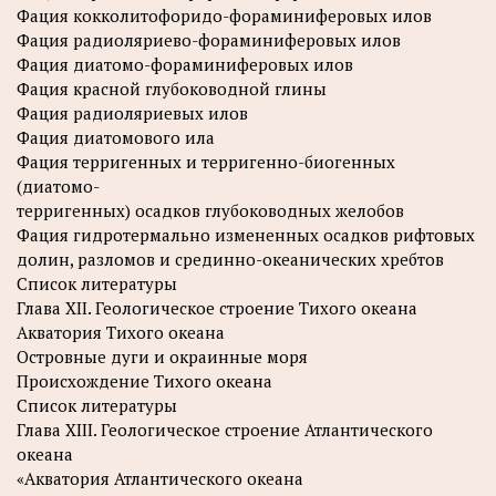
Фация кокколитофоридо-фораминиферовых илов
Фация радиоляриево-фораминиферовых илов
Фация диатомо-фораминиферовых илов
Фация красной глубоководной глины
Фация радиоляриевых илов
Фация диатомового ила
Фация терригенных и терригенно-биогенных
(диатомо-
терригенных) осадков глубоководных желобов
Фация гидротермально измененных осадков рифтовых
долин, разломов и срединно-океанических хребтов
Список литературы
Глава XII. Геологическое строение Тихого океана
Акватория Тихого океана
Островные дуги и окраинные моря
Происхождение Тихого океана
Список литературы
Глава XIII. Геологическое строение Атлантического
океана
«Акватория Атлантического океана