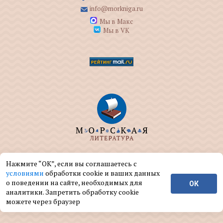
info@morkniga.ru
Мы в Макс
Мы в VK
ООО "МОРКНИГА" занимается изданием и
Нажмите “ОК”, если вы соглашаетесь с
реализацией книг на морскую тематику.
условиями
обработки cookie и ваших данных
о поведении на сайте, необходимых для
ОК
© ООО "МОРКНИГА", 2004 — 2026 г.
аналитики. Запретить обработку cookie
можете через браузер