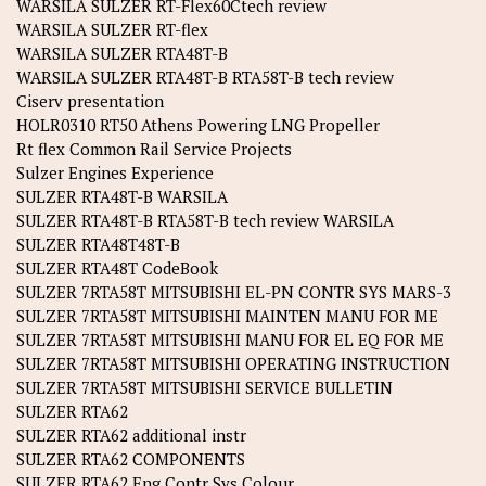
WARSILA SULZER RT-Flex60Ctech review
WARSILA SULZER RT-flex
WARSILA SULZER RTA48T-B
WARSILA SULZER RTA48T-B RTA58T-B tech review
Ciserv presentation
HOLR0310 RT50 Athens Powering LNG Propeller
Rt flex Common Rail Service Projects
Sulzer Engines Experience
SULZER RTA48T-B WARSILA
SULZER RTA48T-B RTA58T-B tech review WARSILA
SULZER RTA48T48T-B
SULZER RTA48T CodeBook
SULZER 7RTA58T MITSUBISHI EL-PN CONTR SYS MARS-3
SULZER 7RTA58T MITSUBISHI MAINTEN MANU FOR ME
SULZER 7RTA58T MITSUBISHI MANU FOR EL EQ FOR ME
SULZER 7RTA58T MITSUBISHI OPERATING INSTRUCTION
SULZER 7RTA58T MITSUBISHI SERVICE BULLETIN
SULZER RTA62
SULZER RTA62 additional instr
SULZER RTA62 COMPONENTS
SULZER RTA62 Eng Contr Sys Colour