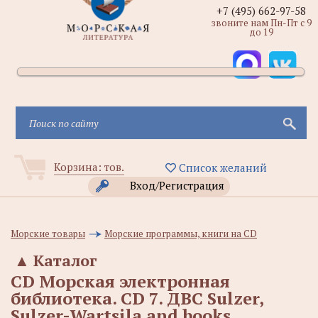
+7 (495) 662-97-58
звоните нам Пн-Пт с 9
до 19
Корзина:
тов.
Список желаний
Вход/Регистрация
Морские товары
Морские программы, книги на CD
▲
Каталог
CD Морская электронная
библиотека. CD 7. ДВС Sulzer,
Sulzer-Wartsila and books