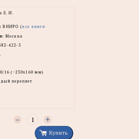
 Е. И.
:
ВНИРО (
все книги
я:
Москва
382-422-5
.
0/16 (~230x160 мм)
рдый переплет
-
+
Купить