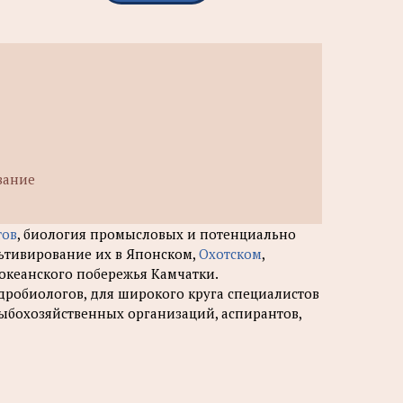
вание
тов
, биология промысловых и потенциально
льтивирование их в Японском,
Охотском
,
оокеанского побережья Камчатки.
дробиологов, для широкого круга специалистов
ыбохозяйственных организаций, аспирантов,