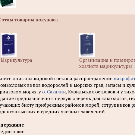
С этим товаром покупают
Марикультура
Организация и планиро
хозяйств марикультуры
книге описаны видовой состав и распространение
макрофи
омысловых видов водорослей и морских трав, запасы и ку
ринговом морях, у
о. Сахалин
, Курильских островов и у тих
дание предназначено в первую очередь для альгологов, ги
учающих биоту прибрежных районов морей, сотрудников р
удентов высших и средних учебных заведений.
одержание
едисловие