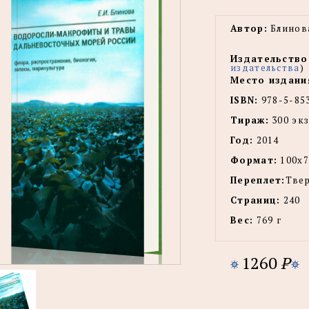
Автор:
Блинова
Издательство
издательства
)
Место издани
ISBN:
978-5-85
Тираж:
300 экз
Год:
2014
Формат:
100x7
Переплет:
Тве
Страниц:
240
Вес:
769 г
1260
P