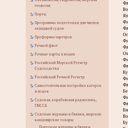
Фл
геология
Во
Порты
Яп
Фи
Программы подготовки для членов
Фл
экипажей судов
Ос
Проформы чартеров
Фи
Речной флот
Фл
Ох
Речные карты и лоции
Фи
Российский Морской Регистр
Фл
Судоходства
Ку
Российский Речной Регистр
Фи
Фл
Самостоятельная постройка катеров
Бе
и лодок
Фи
Судовая, корабельная радиосвязь,
Фл
ГМССБ
Би
Судовые журналы и бланки, морские
Во
канцелярские товары
Бу
Портовые журналы и бланки