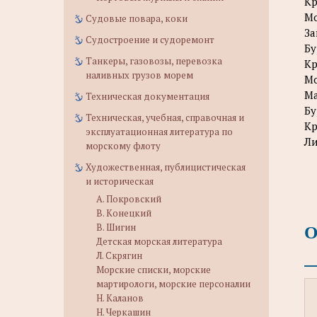
Кр
Мо
Судовые повара, коки
За
Судостроение и судоремонт
Бу
Танкеры, газовозы, перевозка
Кр
наливных грузов морем
Мо
Ма
Техническая документация
Бу
Техническая, учебная, справочная и
Кр
эксплуатационная литература по
Ли
морскому флоту
Художественная, публицистическая
и историческая
А. Покровский
В. Конецкий
О
В. Шигин
Детская морская литература
Л. Скрягин
Морские списки, морские
мартирологи, морские персоналии
Н. Каланов
Н. Черкашин