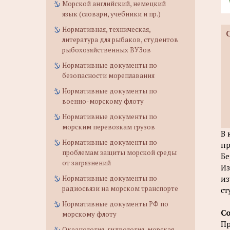
Морской английский, немецкий
язык (словари, учебники и пр.)
Нормативная, техническая,
литература для рыбаков, студентов
рыбохозяйственных ВУЗов
Нормативные документы по
безопасности мореплавания
Нормативные документы по
военно-морскому флоту
Нормативные документы по
морским перевозкам грузов
В 
Нормативные документы по
пр
проблемам защиты морской среды
Бе
от загрязнений
Из
Нормативные документы по
из
радиосвязи на морском транспорте
ст
Нормативные документы РФ по
С
морскому флоту
Пр
Океанология, гидрология, морская