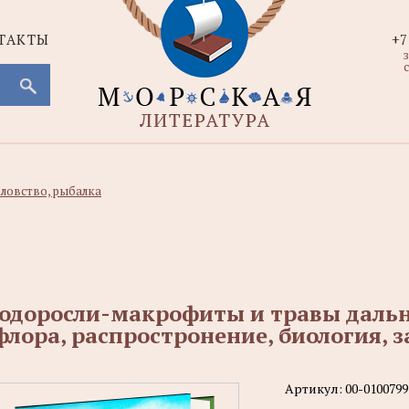
ТАКТЫ
+7
с
ловство, рыбалка
одоросли-макрофиты и травы даль
флора, распростронение, биология, 
Артикул:
00-0100799