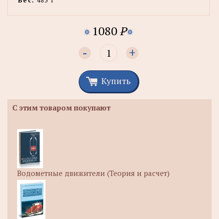
Вес:
485 г
1080
P
-
+
Купить
С этим товаром покупают
Водометные движители (Теория и расчет)