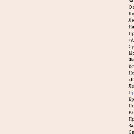
За
О 
Лю
Ле
На
Пр
«А
Су
Мо
Фа
Кс
Не
«Ш
Ле
Пр
Бр
По
Ра
Пр
За
С