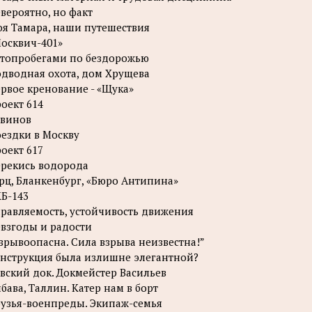
вероятно, но факт
я Тамара, наши путешествия
осквич-401»
топробегами по бездорожью
дводная охота, дом Хрущева
рвое кренование - «Щука»
оект 614
винов
ездки в Москву
оект 617
рекись водорода
рц, Бланкенбург, «Бюро Антипина»
Б-143
равляемость, устойчивость движения
взгоды и радости
зрывоопасна. Сила взрыва неизвестна!”
нструкция была излишне элегантной?
вский док. Докмейстер Васильев
бава, Таллин. Катер нам в борт
узья-военпреды. Экипаж-семья