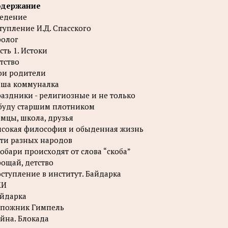
одержание
едение
тупление И.Д. Спасского
олог
сть 1. Истоки
тство
и родители
ша коммуналка
аздники - религиозные и не только
буду старшим плотником
мцы, школа, друзья
сокая философия и обыденная жизнь
ти разных народов
обари происходят от слова “скоба”
ощай, детство
ступление в институт. Байдарка
КИ
йдарка
пожник Гимпель
йна. Блокада