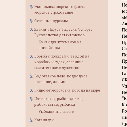
Не
Экономика морского флота,
Мо
морское страхование
«М
Яхтенные журналы
Ав
Яхтинг, Паруса, Парусный спорт,
По
Руководства для яхтсменов
Пе
Книги для яхтсменов на
Пр
английском
Са
По
Борьба с пожарами и водой на
Пр
кораблях и судах, аварийно-
Пе
спасательное имущество
Га
Водолазное дело, подводное
СК
плавание, дайвинг
Уп
Гидрометеорология, погода на море
Не
“В
Ихтиология, рыбоводство,
рыболовство, рыбалка
Ко
Ро
Рыболовные снасти
Ли
Календари
Др