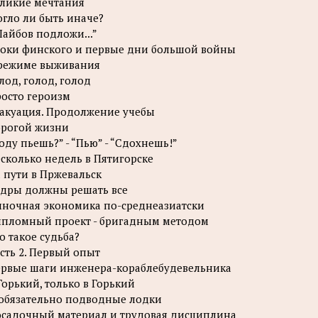
ликие мечтания
гло ли быть иначе?
айбов подложи...”
оки финского и первые дни большой войны
режиме выживания
лод, голод, голод
осто героизм
акуация. Продолжение учебы
рогой жизни
оду пьешь?” - “Пью” - “Сдохнешь!”
сколько недель в Пятигорске
 пути в Пржевальск
дры должны решать все
ночная экономика по-среднеазиатски
пломный проект - бригадным методом
о такое судьба?
сть 2. Первый опыт
рвые шаги инженера-кораблебудевельника
Горький, только в Горький
обязательно подводные лодки
садочный материал и трудовая дисциплина