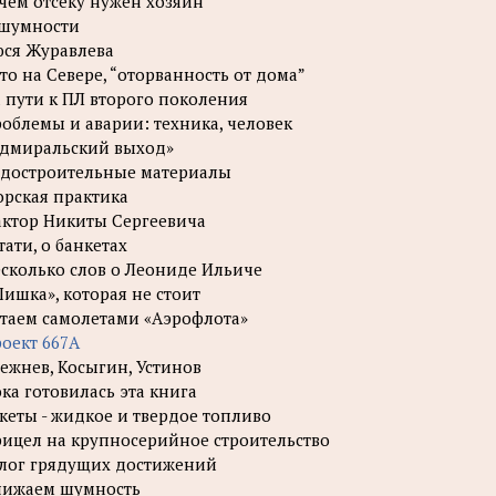
чем отсеку нужен хозяин
шумности
ся Журавлева
то на Севере, “оторванность от дома”
 пути к ПЛ второго поколения
облемы и аварии: техника, человек
дмиральский выход»
достроительные материалы
рская практика
ктор Никиты Сергеевича
тати, о банкетах
сколько слов о Леониде Ильиче
ишка», которая не стоит
таем самолетами «Аэрофлота»
оект 667А
ежнев, Косыгин, Устинов
ка готовилась эта книга
кеты - жидкое и твердое топливо
ицел на крупносерийное строительство
лог грядущих достижений
нижаем шумность