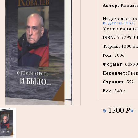
Автор:
Ковалев
Издательство
издательства
)
Место издани
ISBN:
5-7399-0
Тираж:
1000 эк
Год:
2006
Формат:
60x90
Переплет:
Тве
Страниц:
352
Вес:
540 г
1500
P