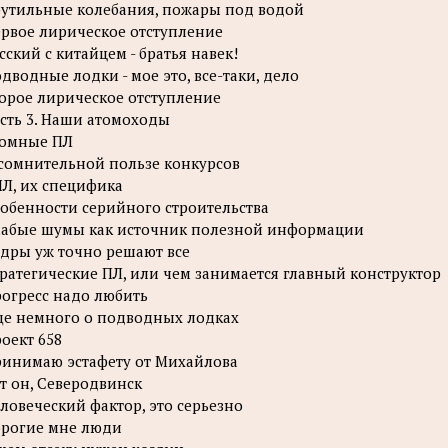
утильные колебания, пожары под водой
рвое лирическое отступление
сский с китайцем - братья навек!
дводные лодки - мое это, все-таки, дело
орое лирическое отступление
сть 3. Наши атомоходы
томные ПЛ
сомнительной пользе конкурсов
Л, их специфика
обенности серийного строительства
абые шумы как источник полезной информации
дры уж точно решают все
ратегические ПЛ, или чем занимается главный конструктор
огресс надо любить
е немного о подводных лодках
оект 658
инимаю эстафету от Михайлова
т он, Северодвинск
ловеческий фактор, это серьезно
рогие мне люди