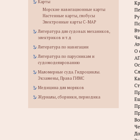
Карты
Кр
Морские навигационные карты
Пе
Настенные карты, глобусы
Ру
Электронные карты C-MAP
По
Вт
Литература для судовых механиков,
Ча
электриков и т.д
А
Литература по навигации
О 
Литература по парусникам и
АП
судомоделированию
Ос
Сл
Маломерные суда. Гидроциклы.
Экзамены, Права ГИМС
Ка
Ст
Медицина для моряков
Пр
Журналы, сборники, периодика
Ещ
Пр
Пр
Во
Че
До