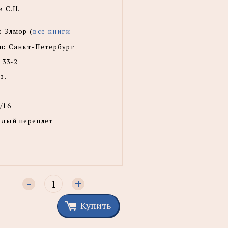
 С.Н.
:
Элмор (
все книги
я:
Санкт-Петербург
133-2
з.
/16
рдый переплет
-
+
Купить