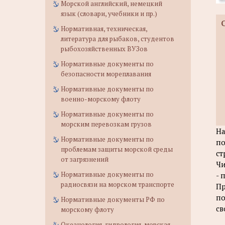
Морской английский, немецкий
язык (словари, учебники и пр.)
Нормативная, техническая,
литература для рыбаков, студентов
рыбохозяйственных ВУЗов
Нормативные документы по
безопасности мореплавания
Нормативные документы по
военно-морскому флоту
Нормативные документы по
морским перевозкам грузов
На
Нормативные документы по
по
проблемам защиты морской среды
ст
от загрязнений
Чи
Нормативные документы по
- 
радиосвязи на морском транспорте
Пр
по
Нормативные документы РФ по
св
морскому флоту
Океанология, гидрология, морская