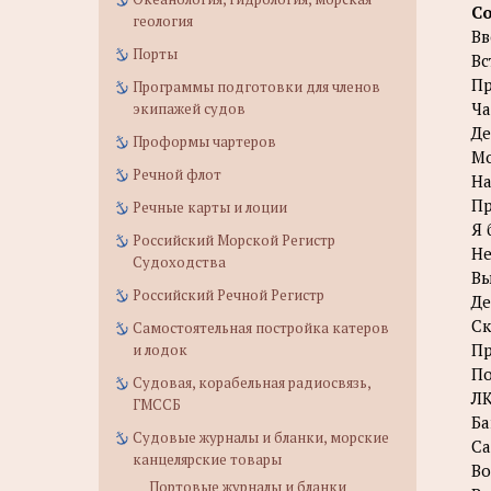
С
геология
Вв
Порты
Вс
Пр
Программы подготовки для членов
Ча
экипажей судов
Де
Проформы чартеров
Мо
Речной флот
На
Пр
Речные карты и лоции
Я 
Российский Морской Регистр
Не
Судоходства
Вы
Российский Речной Регистр
Де
Ск
Самостоятельная постройка катеров
Пр
и лодок
По
Судовая, корабельная радиосвязь,
Л
ГМССБ
Ба
Судовые журналы и бланки, морские
Са
канцелярские товары
Во
Портовые журналы и бланки