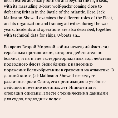
much feared adversary both on and beyond the high seas,
with its marauding U-boat 'wolf-packs' coming close to
defeating Britain in the Battle of the Atlantic. Here, Jack
Mallmann-Showell examines the different roles of the Fleet,
and its organization and training activities during the war
years. Incidents and operations are also described, together
with technical data for ships, U-boats an...
Во время Второй Мировой войны немецкий Флот стал
серьёзным противником, которого действительно
боялись, и на и вне экстерриториальных вод, действия
подводного флота были близки к нанесению
поражения Великобритании в сражении на атлантике. В
данной книге, Jak Mallmann-Showell исследует
различные роли Флота, его организацию и учебные
действия в течение военных лет. Инциденты и
операции описаны, вместе с техническими данными
для судов, подводных лодок...