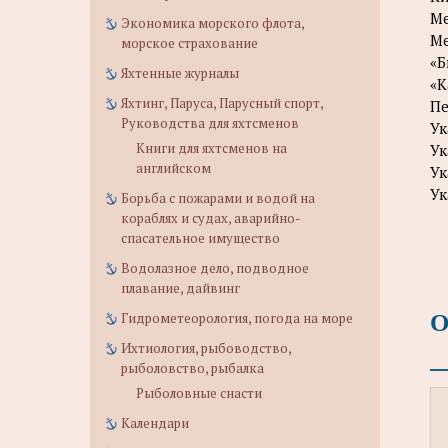
Ме
Экономика морского флота,
Ме
морское страхование
«Б
Яхтенные журналы
«К
Яхтинг, Паруса, Парусный спорт,
Пе
Руководства для яхтсменов
Ук
Книги для яхтсменов на
Ук
английском
Ук
Ук
Борьба с пожарами и водой на
кораблях и судах, аварийно-
спасательное имущество
Водолазное дело, подводное
плавание, дайвинг
О
Гидрометеорология, погода на море
Ихтиология, рыбоводство,
рыболовство, рыбалка
Рыболовные снасти
Календари