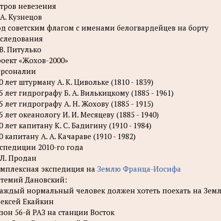
тров невезения
 А. Кузнецов
д советским флагом с именами белогвардейцев на борту
следования
 В. Питулько
оект «Жохов-2000»
ерсоналии
0 лет штурману А. К. Цивольке (1810 - 1839)
5 лет гидрографу Б. А. Вилькицкому (1885 - 1961)
5 лет гидрографу А. Н. Жохову (1885 - 1915)
5 лет океанологу И. И. Месяцеву (1885 - 1940)
0 лет капитану К. С. Бадигину (1910 - 1984)
0 капитану А. А. Качараве (1910 - 1982)
спедиции 2010-го года
 Л. Продан
мплексная экспедиция на
Землю Франца-Иосифа
темий Дановский:
аждый нормальный человек должен хотеть поехать на Зем
ексей Екайкин
зон 56-й РАЗ на станции Восток