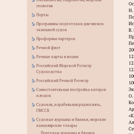
Ос
геология
Н.
Порты
По
Ис
Программы подготовки для членов
экипажей судов
В.
Пр
Проформы чартеров
П
Речной флот
20
12
Речные карты и лоции
12
Российский Морской Регистр
12
Судоходства
10
Российский Речной Регистр
10
Эк
Самостоятельная постройка катеров
и лодок
О.
Ко
Судовая, корабельная радиосвязь,
Ар
ГМССБ
«К
Судовые журналы и бланки, морские
Ал
канцелярские товары
Се
Портовые журналы и бланки