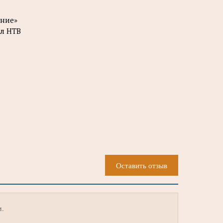
яние»
ал НТВ
Оставить отзыв
м.