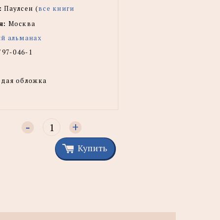
:
Паулсен (
все книги
я:
Москва
й альманах
797-046-1
рдая обложка
-
+
Купить