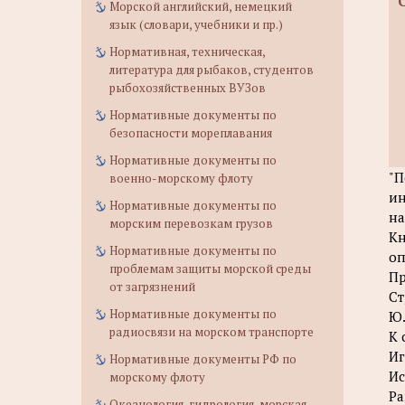
Морской английский, немецкий
язык (словари, учебники и пр.)
Нормативная, техническая,
литература для рыбаков, студентов
рыбохозяйственных ВУЗов
Нормативные документы по
безопасности мореплавания
Нормативные документы по
"П
военно-морскому флоту
ин
Нормативные документы по
на
морским перевозкам грузов
Кн
Нормативные документы по
оп
проблемам защиты морской среды
Пр
от загрязнений
Ст
Нормативные документы по
Ю.
радиосвязи на морском транспорте
К 
Иг
Нормативные документы РФ по
Ис
морскому флоту
Ра
Океанология, гидрология, морская