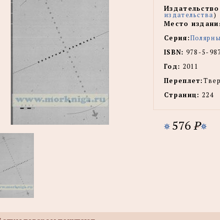
Издательство
издательства
)
Место издани
Серия:
Полярны
ISBN:
978-5-98
Год:
2011
Переплет:
Тве
Страниц:
224
576
P