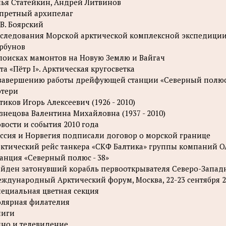
ья Статейкин, Андрей Литвинов
претный архипелаг
 В. Боярский
следования Морской арктической комплексной экспедиции (МА
рбунов
поисках мамонтов на Новую Землю и Вайгач
та «Пётр I». Арктическая кругосветка
завершению работы дрейфующей станции «Северный полюс 
тери
тиков Игорь Алексеевич (1926 - 2010)
знецова Валентина Михайловна (1937 - 2010)
вости и события 2010 года
ссия и Норвегия подписали договор о морской границе
ктический рейс танкера «СКФ Балтика» группы компаний 
анция «Северный полюс - 38»
йден затонувший корабль первооткрывателя Северо-Запад
ждународный Арктический форум, Москва, 22-23 сентября 20
ециальная цветная секция
лярная филателия
ниги
но и телевидение