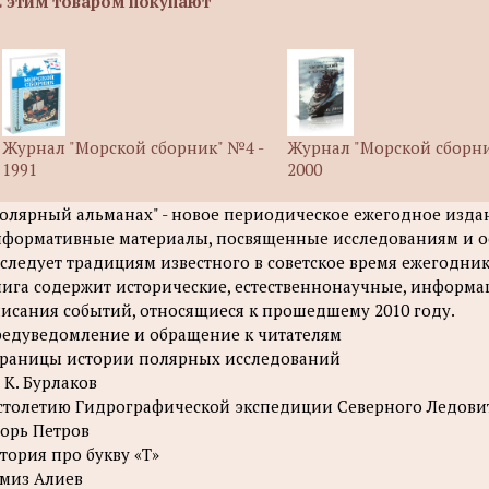
С этим товаром покупают
Журнал "Морской сборник" №4 -
Журнал "Морской сборни
1991
2000
олярный альманах" - новое периодическое ежегодное изда
формативные материалы, посвященные исследованиям и о
следует традициям известного в советское время ежегодник
ига содержит исторические, естественнонаучные, информ
исания событий, относящиеся к прошедшему 2010 году.
едуведомление и обращение к читателям
раницы истории полярных исследований
 К. Бурлаков
столетию Гидрографической экспедиции Северного Ледови
орь Петров
тория про букву «Т»
миз Алиев