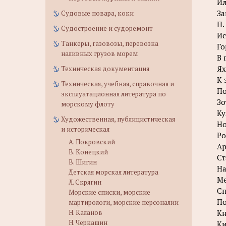
Ил
За
Судовые повара, коки
П.
Судостроение и судоремонт
Ис
Танкеры, газовозы, перевозка
Го
наливных грузов морем
В 
Ях
Техническая документация
К 
Техническая, учебная, справочная и
По
эксплуатационная литература по
Зо
морскому флоту
Ку
Художественная, публицистическая
Но
и историческая
Ро
А. Покровский
Ар
В. Конецкий
Ст
В. Шигин
На
Детская морская литература
Ме
Л. Скрягин
Сп
Морские списки, морские
По
мартирологи, морские персоналии
Н. Каланов
К
Н. Черкашин
Ки