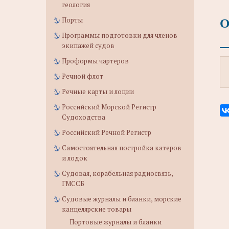
геология
О
Порты
Программы подготовки для членов
экипажей судов
Проформы чартеров
Речной флот
Речные карты и лоции
Российский Морской Регистр
Судоходства
Российский Речной Регистр
Самостоятельная постройка катеров
и лодок
Судовая, корабельная радиосвязь,
ГМССБ
Судовые журналы и бланки, морские
канцелярские товары
Портовые журналы и бланки