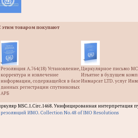
С этим товаром покупают
Резолюция А.764(18) Установление,
Циркулярное письмо MCS
корректура и извлечение
Изъятие в будущем ком
информации, содержащейся в базе
Инмарсат LTD. услуг Инм
данных регистрации спутниковых
АРБ
ркуляр MSC.1.Circ.1468. Унифицированная интерпретация пу
 резолюций ИМО. Collection No.48 of IMO Resolutions