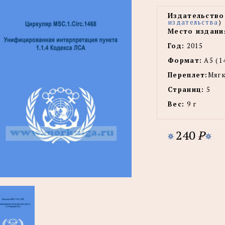
Издательство
издательства
)
Место издани
Год:
2015
Формат:
А5 (1
Переплет:
Мягк
Страниц:
5
Вес:
9 г
240
P