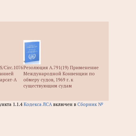
/Circ.1076
Резолюция А.791(19) Применение
панией
Международной Конвенции по
арсат-А
обмеру судов, 1969 г. к
существующим судам
нкта 1.1.4
Кодекса ЛСА
включен в
Сборник №