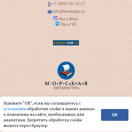
+7 (800) 707-52-17
info@morkniga.ru
Мы в Макс
Мы в VK
ООО "МОРКНИГА" занимается изданием и
Нажмите “ОК”, если вы соглашаетесь с
реализацией книг на морскую тематику.
условиями
обработки cookie и ваших данных
о поведении на сайте, необходимых для
ОК
© ООО "МОРКНИГА", 2004 — 2026 г.
аналитики. Запретить обработку cookie
можете через браузер