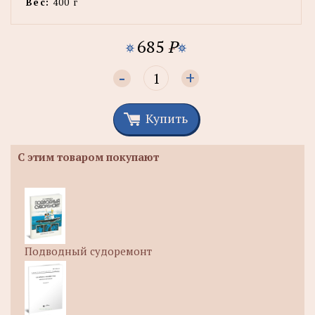
Вес:
400 г
685
P
-
+
Купить
С этим товаром покупают
Подводный судоремонт