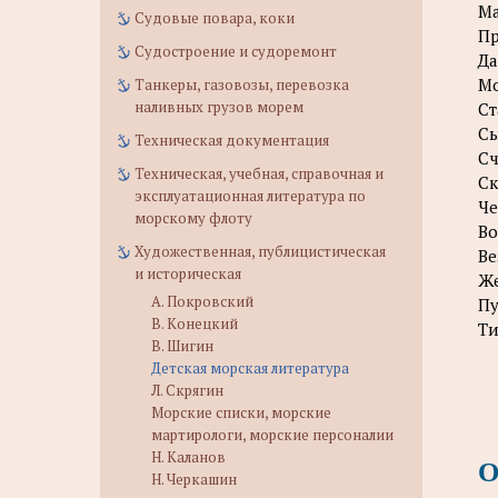
Ма
Судовые повара, коки
Пр
Судостроение и судоремонт
Да
Мо
Танкеры, газовозы, перевозка
наливных грузов морем
Ст
Сы
Техническая документация
Сч
Техническая, учебная, справочная и
Ск
эксплуатационная литература по
Че
морскому флоту
Во
Художественная, публицистическая
Ве
и историческая
Же
А. Покровский
Пу
В. Конецкий
Ти
В. Шигин
Детская морская литература
Л. Скрягин
Морские списки, морские
мартирологи, морские персоналии
Н. Каланов
О
Н. Черкашин