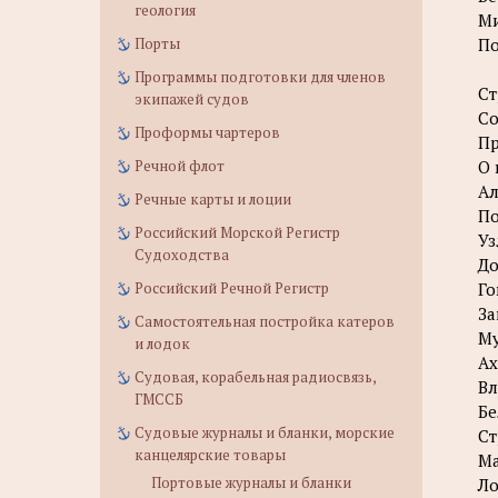
геология
М
Порты
По
Программы подготовки для членов
Ст
экипажей судов
Со
Проформы чартеров
Пр
Речной флот
О 
Ал
Речные карты и лоции
По
Российский Морской Регистр
Уз
Судоходства
До
Российский Речной Регистр
Го
За
Самостоятельная постройка катеров
Му
и лодок
Ах
Судовая, корабельная радиосвязь,
Вл
ГМССБ
Бе
Судовые журналы и бланки, морские
Ст
канцелярские товары
Ма
Портовые журналы и бланки
Ло