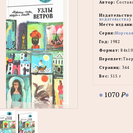
Автор:
Состави
Издательство
издательства
)
Место издани
Серия:
Морская
Год:
1982
Формат:
84х10
Переплет:
Тве
Страниц:
344
Вес:
515 г
1070
P