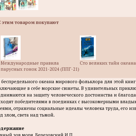
С этим товаром покупают
Международные правила
Сто великих тайн океан
парусных гонок 2021-2024 (ППГ-21)
 беспредельного океана мирового фольклора для этой книг
ключающие в себе морские сюжеты. В удивительных приклю
днимаются на защиту человеческого достоинства и благодар
ходят победителями в поединках с высокомерными влад
еями, отражены социальные идеалы человека труда, его из
д злом, света над тьмой.
одержание
чный зов моря. Березовский И.П.