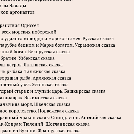
ифы Эллады
ход аргонавтов
ранствия Одиссея
 всех морских побережий
о удалого молодца и морского змея. Русская сказка
парубке бедном и Марке богатом. Украинская сказка
чный богач. Белорусская сказка
братим. Узбекская сказка
лы ветров. Латышская сказка
чь рыбака. Таджикская сказка
ворящая рыба. Армянская сказка
претный узел. Эстонская сказка
дрый старик и глупый царь. Башкирская сказка
аханаврак. Эскимосская сказка
адычица моря. Шведская сказка
лое королевство. Норвежская сказка
рашный дракон скалы Спиндлстон. Английская сказка
к-Кодрам Тюлений. Шотландская сказка
цман из Булони. Французская сказка