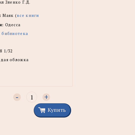
л Зленко Г.Д.
:
Маяк (
все книги
я:
Одесса
 библиотека
8 1/32
рдая обложка
-
+
Купить