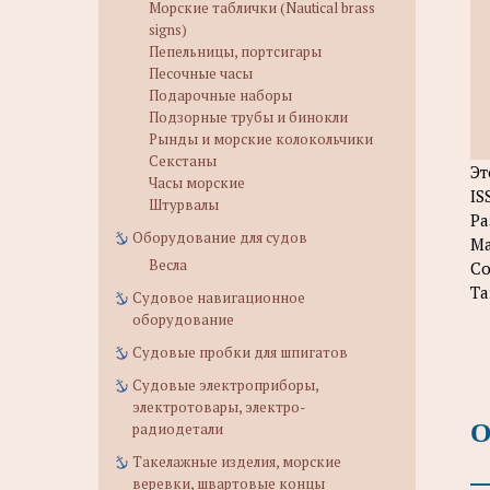
Морские таблички (Nautical brass
signs)
Пепельницы, портсигары
Песочные часы
Подарочные наборы
Подзорные трубы и бинокли
Рынды и морские колокольчики
Секстаны
Эт
Часы морские
IS
Штурвалы
Ра
Оборудование для судов
Ма
Весла
Со
Та
Судовое навигационное
оборудование
Судовые пробки для шпигатов
Судовые электроприборы,
электротовары, электро-
О
радиодетали
Такелажные изделия, морские
веревки, швартовые концы