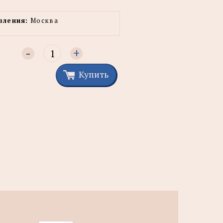
вления:
Москва
-
+
Купить