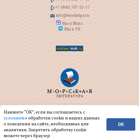
+7 (800) 707-52-17
info@morkniga.ru
Мы в Макс
Мы в VK
ООО "МОРКНИГА" занимается изданием и
Нажмите “ОК”, если вы соглашаетесь с
реализацией книг на морскую тематику.
условиями
обработки cookie и ваших данных
о поведении на сайте, необходимых для
ОК
© ООО "МОРКНИГА", 2004 — 2026 г.
аналитики. Запретить обработку cookie
можете через браузер