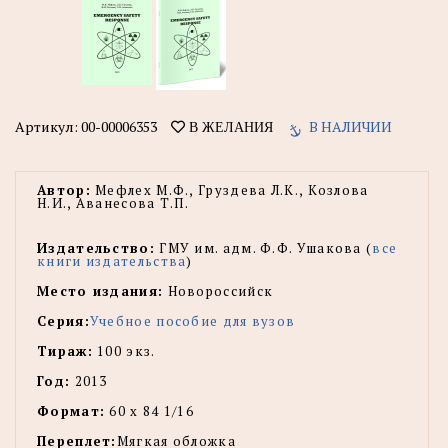
Артикул:
00-00006353
В НАЛИЧИИ
В ЖЕЛАНИЯ
Автор:
Мефлех М.Ф., Груздева Л.К., Козлова
Н.И., Аванесова Т.П.
Издательство:
ГМУ им. адм. Ф.Ф. Ушакова (
все
книги издательства
)
Место издания:
Новороссийск
Серия:
Учебное пособие для вузов
Тираж:
100 экз.
Год:
2013
Формат:
60 х 84 1/16
Переплет:
Мягкая обложка