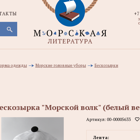
ТАКТЫ
+7
с
 форма одежды
Морские головные уборы
Бескозырки
ескозырка "Морской волк" (белый в
Артикул:
00-00005633
Лента: