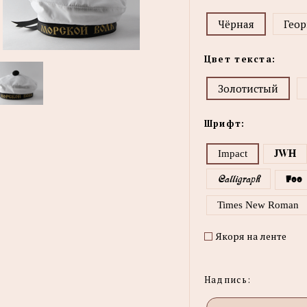
Чёрная
Геор
Цвет текста:
Золотистый
Шрифт:
Impact
JWH
Calligraph
Foo
Times New Roman
Якоря на ленте
Надпись: