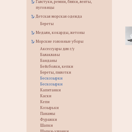
Галстуки, ремни, бляхи, ленты,
пуговицы
Детская морская одежда
Береты
Медали, кокарды, жетоны
Морские головные уборы
Аксессуары для г/у
Балаклавы
Банданы
Бейсболки, кепки
Береты, пилотки
Бескозырки
Бескозырки
Капитанки
Каски
Кепи
Козырьки
Панамы
Фуражки
Шапки
Шапки-ушанки