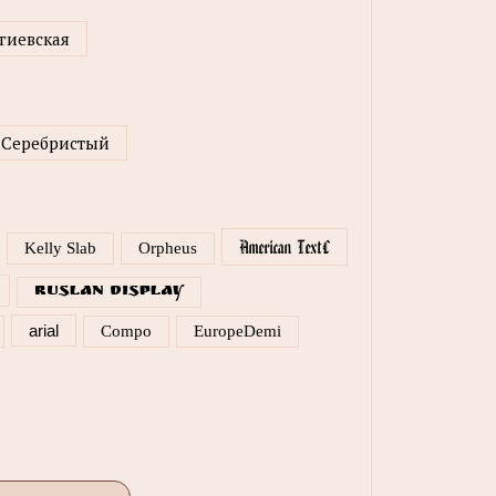
гиевская
Серебристый
American TextC
Kelly Slab
Orpheus
Ruslan Display
arial
Compo
EuropeDemi