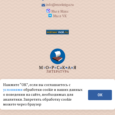
info@morkniga.ru
Мы в Макс
Мы в VK
ООО "МОРКНИГА" занимается изданием и
Нажмите “ОК”, если вы соглашаетесь с
реализацией книг на морскую тематику.
условиями
обработки cookie и ваших данных
о поведении на сайте, необходимых для
ОК
© ООО "МОРКНИГА", 2004 — 2026 г.
аналитики. Запретить обработку cookie
можете через браузер