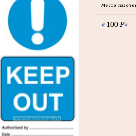
Место изгото
100
P