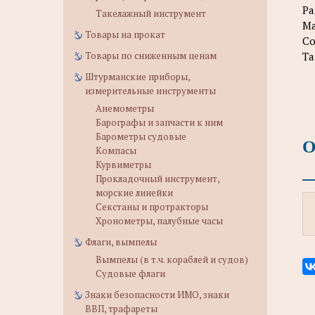
Ра
Такелажный инструмент
Ма
Товары на прокат
Со
Та
Товары по сниженным ценам
Штурманские приборы,
измерительные инструменты
Анемометры
Барографы и запчасти к ним
Барометры судовые
О
Компасы
Курвиметры
Прокладочный инструмент,
морские линейки
Секстаны и протракторы
Хронометры, палубные часы
Флаги, вымпелы
Вымпелы (в т.ч. кораблей и судов)
Судовые флаги
Знаки безопасности ИМО, знаки
ВВП, трафареты