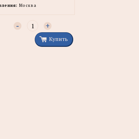
вления:
Москва
-
+
Купить