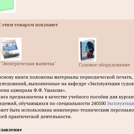
С этим товаром покупают
"Электрическая малютка"
Судовое оборудование
основу книги положены материалы периодической печати, а
следований, выполненные на кафедре «Эксплуатация судо
ени адмирала Ф.Ф. Ушакова».
ига предназначена в качестве учебного пособия для курсан
адемий, обучающихся по специальности 240500
Эксплуатаци
жет быта использована инженерно-техническим персонал
оей практической деятельности.
главление