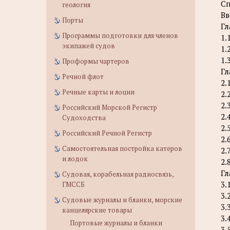
Сп
геология
Вв
Порты
Гл
Программы подготовки для членов
1.
экипажей судов
1.
1.
Проформы чартеров
Гл
Речной флот
2.
Речные карты и лоции
2.
2.
Российский Морской Регистр
2.
Судоходства
2.
Российский Речной Регистр
2.
Самостоятельная постройка катеров
2.
и лодок
2.
Гл
Судовая, корабельная радиосвязь,
3.
ГМССБ
3.
Судовые журналы и бланки, морские
3.
канцелярские товары
3.
Портовые журналы и бланки
3.