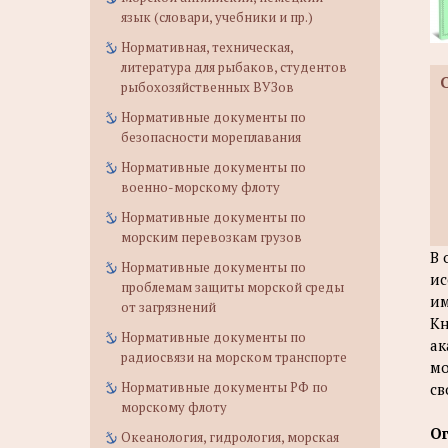
язык (словари, учебники и пр.)
Нормативная, техническая,
литература для рыбаков, студентов
рыбохозяйственных ВУЗов
Нормативные документы по
безопасности мореплавания
Нормативные документы по
военно-морскому флоту
Нормативные документы по
морским перевозкам грузов
В 
Нормативные документы по
ис
проблемам защиты морской среды
им
от загрязнений
Кн
Нормативные документы по
ак
радиосвязи на морском транспорте
мо
Нормативные документы РФ по
св
морскому флоту
О
Океанология, гидрология, морская