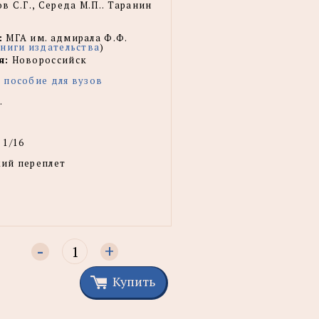
в С.Г., Середа М.П.. Таранин
:
МГА им. адмирала Ф.Ф.
книги издательства
)
я:
Новороссийск
 пособие для вузов
.
 1/16
ий переплет
-
+
Купить