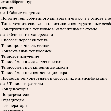
исок аббревиатур
едение
ава 1 Общие сведения
1 Понятие теплообменного аппарата и его роль в основе эн
2 Типы, технические характеристики и конструктивные осо
3 Конструктивные, тепловые и измерительные схемы
ава 2 Основы теплопередачи
1 Способы передачи тепла
2 Теплопроводность стенки
3 Конвективный теплообмен
4 Тепловое излучение
5 Теплообмен в жидкостях и газах
6 Теплообмен при кипении жидкости
7 Теплообмен при конденсации пара
8 Процессы теплопередачи и способы их интенсификации
ава 3 Тепловые расчеты
1 Конденсаторы
2 Подогреватели
3 Охладители
4 Регенераторы
5 Деаэраторы