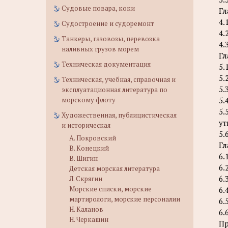
Судовые повара, коки
Гл
4.
Судостроение и судоремонт
4.
Танкеры, газовозы, перевозка
4.
наливных грузов морем
Гл
Техническая документация
5.
5.
Техническая, учебная, справочная и
5.
эксплуатационная литература по
морскому флоту
5.
5.
Художественная, публицистическая
ут
и историческая
5.
А. Покровский
Гл
В. Конецкий
6.
В. Шигин
6.
Детская морская литература
6.
Л. Скрягин
Морские списки, морские
6.
мартирологи, морские персоналии
6.
Н. Каланов
6.
Н. Черкашин
Пр