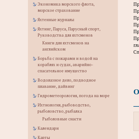
Пр
Экономика морского флота,
морское страхование
Пр
Пр
Яхтенные журналы
Пр
Яхтинг, Паруса, Парусный спорт,
Пр
Руководства для яхтсменов
Пр
Книги для яхтсменов на
гл
английском
Сп
Борьба с пожарами и водой на
кораблях и судах, аварийно-
спасательное имущество
Водолазное дело, подводное
плавание, дайвинг
О
Гидрометеорология, погода на море
Ихтиология, рыбоводство,
рыболовство, рыбалка
Рыболовные снасти
Календари
Карты