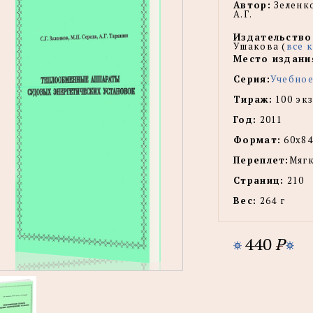
Автор:
Зеленко
А.Г.
Издательство
Ушакова (
все 
Место издани
Серия:
Учебное
Тираж:
100 экз
Год:
2011
Формат:
60х84
Переплет:
Мягк
Страниц:
210
Вес:
264 г
440
P