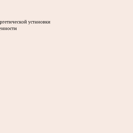
ергетической установки
бенности