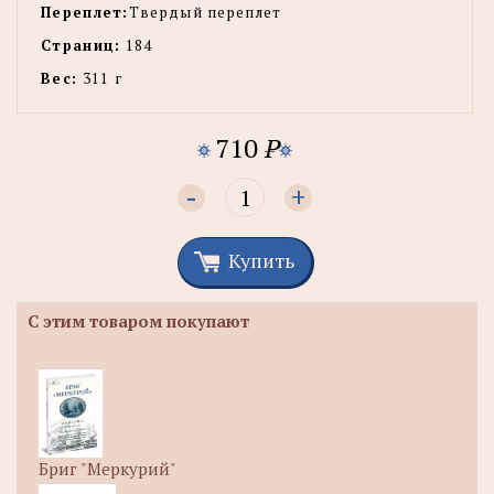
Переплет:
Твердый переплет
Страниц:
184
Вес:
311 г
710
P
-
+
Купить
С этим товаром покупают
Бриг "Меркурий"