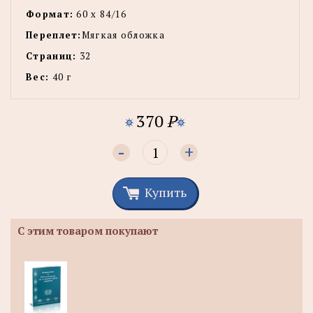
Формат:
60 х 84/16
Переплет:
Мягкая обложка
Страниц:
32
Вес:
40 г
370
P
-
+
Купить
С этим товаром покупают