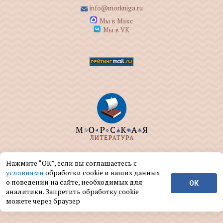
info@morkniga.ru
Мы в Макс
Мы в VK
ООО "МОРКНИГА" занимается изданием и
Нажмите “ОК”, если вы соглашаетесь с
реализацией книг на морскую тематику.
условиями
обработки cookie и ваших данных
о поведении на сайте, необходимых для
ОК
© ООО "МОРКНИГА", 2004 — 2026 г.
аналитики. Запретить обработку cookie
можете через браузер