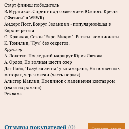
Старт финиш победитель
В. Мурников. Спринт под созвездием Южного Креста
("Фазиси" в WRWR)
Андерс Пост, Вокруг Зеландии - популярнейшая в
Европе регата
О. Крючков, Сезон "Евро-Микро"; Регаты, чемпионаты
К. Томилин, "Луч" без секретов.
Кругозор
А. Локотко, Последний маршрут Юрия Лютова
А. Орлов, По волнам шести озер
Дэг Пайк, "Голубая лента" у катамарана; На подвесных
моторах, через океан (часть первая)
Алистер Маклин, Поединок с маленьким кентавром
(глава из романа)
Реклама
Отзывы покупателей
(0)
Оставить отзыв