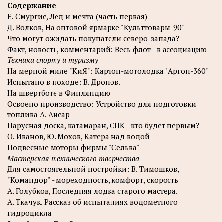
Содержание
Е. Смуpгис, Лед и мечта (часть первая)
Д. Волков, На оптовой ярмарке "Культтовары-90"
Что могут ожидать покупатели северо-запада?
Факт, новость, комментарий: Весь флот - в ассоциацию
Техника спорту и туризму
На мерной миле "КиЯ": Картоп-мотолодка "Аргон-360"
Испытано в походе: В. Дронов.
На швертботе в Финляндию
Освоено производство: Устройство для подготовки
топлива А. Ансар
Парусная доска, катамаран, СПК - кто будет первым?
О. Иванов, Ю. Мохов, Катера над водой
Подвесные моторы фирмы "Сельва"
Мастерская технического творчества
Для самостоятельной постройки: В. Тимошков,
"Командор" - мореходность, комфорт, скорость
А. Голубков, Последняя лодка старого мастера.
А. Ткачук. Рассказ об испытаниях водометного
гидроцикла