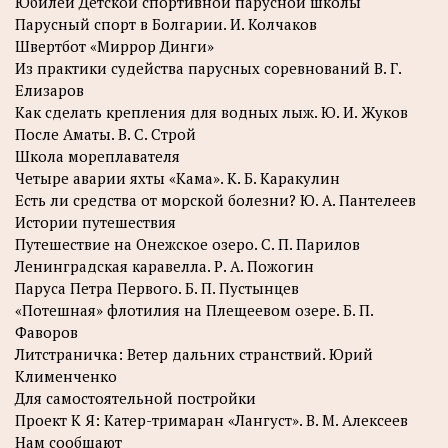
Юбилей Детской спортивной парусной школы
Парусный спорт в Болгарии. И. Колчаков
Швертбот «Миррор Динги»
Из практики судейства парусных соревнований В. Г.
Елизаров
Как сделать крепления для водных лыж. Ю. И. Жуков
После Аматы. В. С. Строй
Школа мореплавателя
Четыре аварии яхты «Кама». К. Б. Каракулин
Есть ли средства от морской болезни? Ю. А. Пантелеев
Истории путешествия
Путешествие на Онежское озеро. С. П. Парилов
Ленинградская каравелла. Р. А. Пожогин
Паруса Петра Первого. Б. П. Пустынцев
«Потешная» флотилия на Плещеевом озере. Б. П.
Фаворов
Литстраничка: Ветер дальних странствий. Юрий
Клименченко
Для самостоятельной постройки
Проект К Я: Катер-тримаран «Лангуст». В. М. Алексеев
Нам сообщают