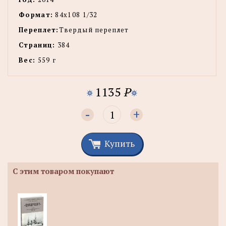
Формат:
84х108 1/32
Переплет:
Твердый переплет
Страниц:
384
Вес:
559 г
1135
P
-
+
Купить
С этим товаром покупают