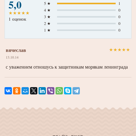
5,0
5 ★
1
4 ★
0
★
★
★
★
★
3 ★
0
1 оценок
2 ★
0
1 ★
0
вячеслав
★
★
★
★
★
13.10.14
с уважением отношусь к защитникам морякам ленинграда