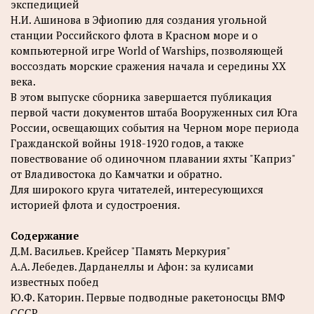
экспедицией
Н.И. Ашинова в Эфиопию для создания угольной
станции Российского флота в Красном море и о
компьютерной игре World of Warships, позволяющей
воссоздать морские сражения начала и середины XX
века.
В этом выпуске сборника завершается публикация
первой части документов штаба Вооруженных сил Юга
России, освещающих события на Черном море периода
Гражданской войны 1918-1920 годов, а также
повествование об одиночном плавании яхты "Каприз"
от Владивостока до Камчатки и обратно.
Для широкого круга читателей, интересующихся
историей флота и судостроения.
Содержание
Д.М. Васильев. Крейсер "Память Меркурия"
А.А. Лебедев. Дарданеллы и Афон: за кулисами
известных побед
Ю.Ф. Каторин. Первые подводные ракетоносцы ВМФ
СССР