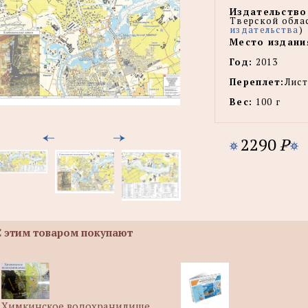
Издательство
Тверской облас
издательства
)
Место издани
Год:
2013
Переплет:
Лист
Вес:
100 г
2290
P
С этим товаром покупают
Химкинское водохранилище.