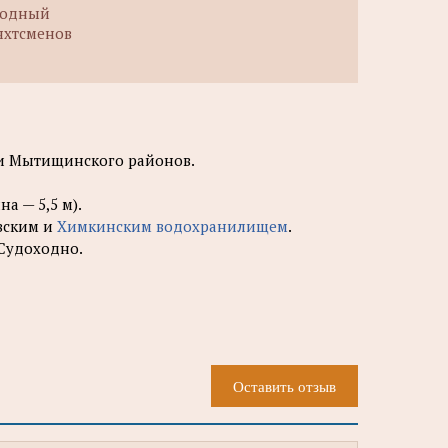
Водный
 яхтсменов
 и Мытищинского районов.
а — 5,5 м).
вским и
Химкинским водохранилищем
.
 Судоходно.
Оставить отзыв