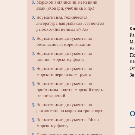
Морской английский, немецкий
язык (словари, учебники и пр.)
Нормативная, техническая,
литература для рыбаков, студентов
Кл
рыбохозяйственных ВУЗов
Ра
Нормативные документы по
Ма
безопасности мореплавания
Ра
Нормативные документы по
По
военно-морскому флоту
Ши
От
Нормативные документы по
За
морским перевозкам грузов
Нормативные документы по
проблемам защиты морской среды
от загрязнений
Нормативные документы по
О
радиосвязи на морском транспорте
Нормативные документы РФ по
морскому флоту
Океанология, гидрология, морская