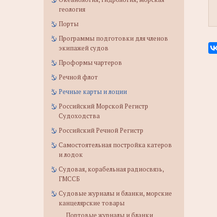
геология
Порты
Программы подготовки для членов
экипажей судов
Проформы чартеров
Речной флот
Речные карты и лоции
Российский Морской Регистр
Судоходства
Российский Речной Регистр
Самостоятельная постройка катеров
и лодок
Судовая, корабельная радиосвязь,
ГМССБ
Судовые журналы и бланки, морские
канцелярские товары
Портовые журналы и бланки