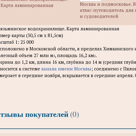
Москва и подмосковье. 
Карта ламинированная
атлас-путеводитель для
и судоводителей
язьминское водохранилище. Карта ламинированная
змер карты (30,5 см х 81,5см)
сштаб 1: 25 000
сположено в Московской области, в пределах Химкинского
лезный объем 27 млн м
, площадь 16,2 км
.
3
2
рина до 1,2 км, длина 16 км, глубина до 14 м (средняя глубин
носится к системе
канала имени Москвы
; соединено с Пяло
мерзает в середине ноября, вскрывается в середине апреля.
тзывы покупателей
(0)