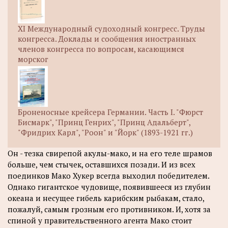
XI Международный судоходный конгресс. Труды
конгресса. Доклады и сообщения иностранных
членов конгресса по вопросам, касающимся
морског
Броненосные крейсера Германии. Часть I. "Фюрст
Бисмарк", "Принц Генрих", "Принц Адальберт",
"Фридрих Карл", "Роон" и "Йорк" (1893-1921 гг.)
Он - тезка свирепой акулы-мако, и на его теле шрамов
больше, чем стычек, оставшихся позади. И из всех
поединков Мако Хукер всегда выходил победителем.
Однако гигантское чудовище, появившееся из глубин
океана и несущее гибель карибским рыбакам, стало,
пожалуй, самым грозным его противником. И, хотя за
спиной у правительственного агента Мако стоит