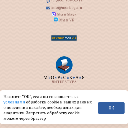
+7 (800) 707-52-17
info@morkniga.ru
Мы в Макс
Мы в VK
ООО "МОРКНИГА" занимается изданием и
Нажмите “ОК”, если вы соглашаетесь с
реализацией книг на морскую тематику.
условиями
обработки cookie и ваших данных
о поведении на сайте, необходимых для
ОК
© ООО "МОРКНИГА", 2004 — 2026 г.
аналитики. Запретить обработку cookie
можете через браузер