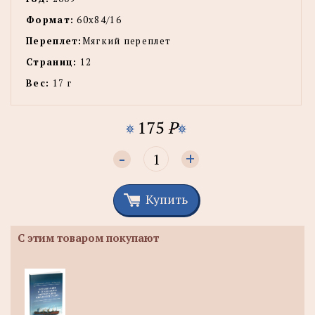
Формат:
60x84/16
Переплет:
Мягкий переплет
Страниц:
12
Вес:
17 г
175
P
-
+
Купить
С этим товаром покупают