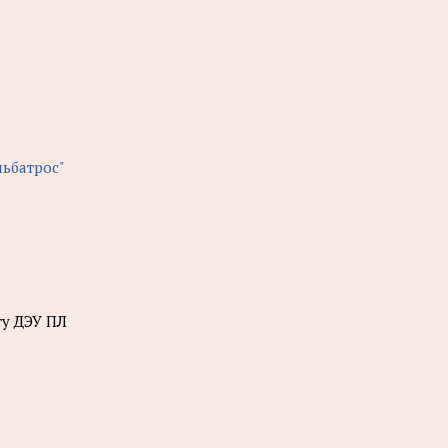
льбатрос"
ту ДЭУ ПЛ