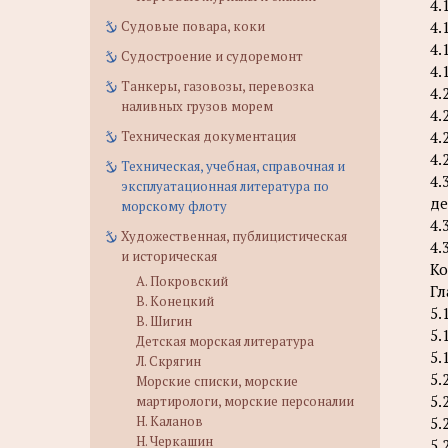
4.
Судовые повара, коки
4.
4.
Судостроение и судоремонт
4.
Танкеры, газовозы, перевозка
4.
наливных грузов морем
4.
Техническая документация
4.
4.
Техническая, учебная, справочная и
4.
эксплуатационная литература по
де
морскому флоту
4.
Художественная, публицистическая
4.
и историческая
Ко
А. Покровский
Гл
В. Конецкий
5.
В. Шигин
5.
Детская морская литература
5.
Л. Скрягин
5.
Морские списки, морские
5.
мартирологи, морские персоналии
Н. Каланов
5.
Н. Черкашин
5.