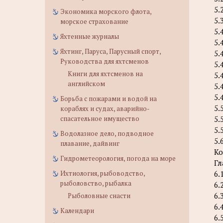
5.
Экономика морского флота,
5.
морское страхование
5.
Яхтенные журналы
5.
Яхтинг, Паруса, Парусный спорт,
5.
Руководства для яхтсменов
5.
Книги для яхтсменов на
5.
английском
5.
5.
Борьба с пожарами и водой на
5.
кораблях и судах, аварийно-
спасательное имущество
5.
5.
Водолазное дело, подводное
5.
плавание, дайвинг
Ко
Гидрометеорология, погода на море
Гл
Ихтиология, рыбоводство,
6.
рыболовство, рыбалка
6.
6.
Рыболовные снасти
6.
Календари
6.