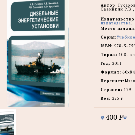
Автор:
Гусаров
Савинкин Р.В.,
Издательство
издательства
)
Место издани
Серия:
Учебное
ISBN:
978-5-75
Тираж:
100 экз
Год:
2011
Формат:
60x84
Переплет:
Мягк
Страниц:
179
Вес:
225 г
400
P