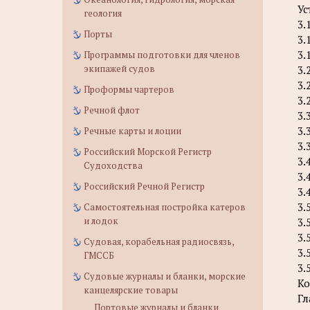
Ус
геология
3.
Порты
3.
3.
Программы подготовки для членов
экипажей судов
3.
3.
Проформы чартеров
3.
Речной флот
3.
3.
Речные карты и лоции
3.
Российский Морской Регистр
3.
Судоходства
3.
Российский Речной Регистр
3.
3.
Самостоятельная постройка катеров
и лодок
3.
3.
Судовая, корабельная радиосвязь,
3.
ГМССБ
3.
Судовые журналы и бланки, морские
Ко
канцелярские товары
Гл
Портовые журналы и бланки