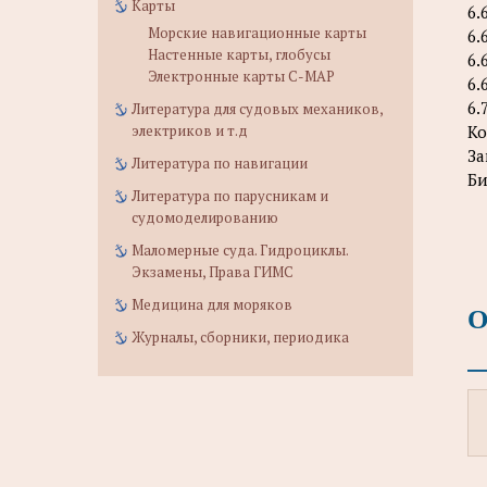
Карты
6.
Морские навигационные карты
6.
Настенные карты, глобусы
6.
Электронные карты C-MAP
6.
6.
Литература для судовых механиков,
электриков и т.д
Ко
За
Литература по навигации
Би
Литература по парусникам и
судомоделированию
Маломерные суда. Гидроциклы.
Экзамены, Права ГИМС
Медицина для моряков
О
Журналы, сборники, периодика