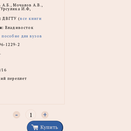
 А.Б., Мочалов А.В.,
 Урсулика И.Ф,
:
ДВГТУ (
все книги
я:
Владивосток
 пособие для вузов
96-1229-2
.
/16
ий переплет
-
+
Купить