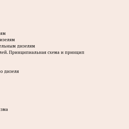
лям
дизелям
тельным дизелям
зелей. Принципиальная схема и принцип
го дизеля
изма