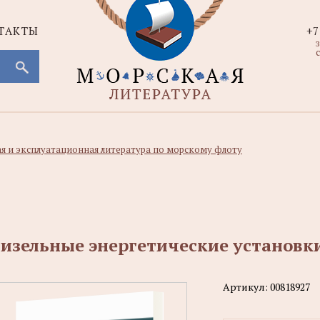
ТАКТЫ
+7
с
ая и эксплуатационная литература по морскому флоту
изельные энергетические установк
Артикул:
00818927