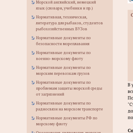
Морской английский, немецкий
язык (словари, учебники и пр.)
Нормативная, техническая,
литература для рыбаков, студентов
рыбохозяйственных ВУЗов
Нормативные документы по
безопасности мореплавания
Нормативные документы по
военно-морскому флоту
Нормативные документы по
морским перевозкам грузов
Нормативные документы по
В 
проблемам защиты морской среды
вс
от загрязнений
По
Нормативные документы по
"С
радиосвязи на морском транспорте
до
по
Нормативные документы РФ по
морскому флоту
С
Океанология, гидрология, морская