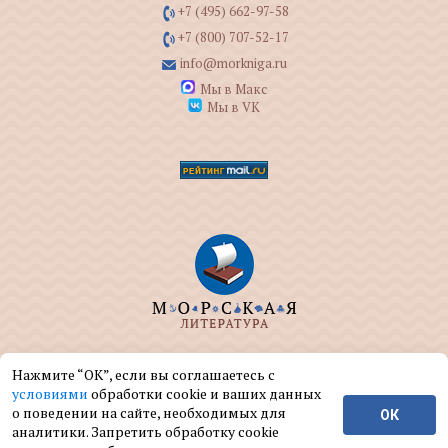
+7 (495) 662-97-58
+7 (800) 707-52-17
info@morkniga.ru
Мы в Макс
Мы в VK
ООО "МОРКНИГА" занимается изданием и
Нажмите “ОК”, если вы соглашаетесь с
реализацией книг на морскую тематику.
условиями
обработки cookie и ваших данных
о поведении на сайте, необходимых для
ОК
© ООО "МОРКНИГА", 2004 — 2026 г.
аналитики. Запретить обработку cookie