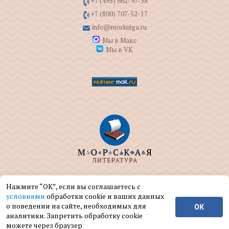
+7 (495) 662-97-58
+7 (800) 707-52-17
info@morkniga.ru
Мы в Макс
Мы в VK
ООО "МОРКНИГА" занимается изданием и
Нажмите “ОК”, если вы соглашаетесь с
реализацией книг на морскую тематику.
условиями
обработки cookie и ваших данных
о поведении на сайте, необходимых для
ОК
© ООО "МОРКНИГА", 2004 — 2026 г.
аналитики. Запретить обработку cookie
можете через браузер