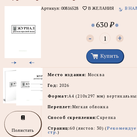
Артикул:
00816528
В НА
В ЖЕЛАНИЯ
630
₽
-
+
Купить
Место издания:
Москва
Год:
2026
Формат:
А4 (210х297 мм) вертикальны
Переплет:
Мягкая обложка
Способ скрепления:
Скрепка
Страниц:
60
(листов:
30
) (
Рекомендуе
Полистать
стр.
)