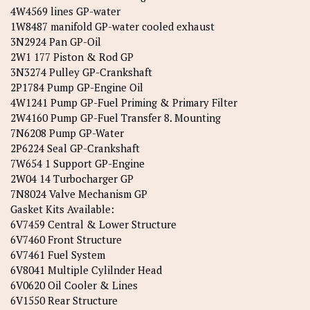
4W4569 lines GP-water
1W8487 manifold GP-water cooled exhaust
3N2924 Pan GP-Oil
2W1 177 Piston & Rod GP
3N3274 Pulley GP-Crankshaft
2P1784 Pump GP-Engine Oil
4W1241 Pump GP-Fuel Priming & Primary Filter
2W4160 Pump GP-Fuel Transfer 8. Mounting
7N6208 Pump GP-Water
2P6224 Seal GP-Crankshaft
7W654 1 Support GP-Engine
2W04 14 Turbocharger GP
7N8024 Valve Mechanism GP
Gasket Kits Available:
6V7459 Central & Lower Structure
6V7460 Front Structure
6V7461 Fuel System
6V8041 Multiple Cylilnder Head
6V0620 Oil Cooler & Lines
6V1550 Rear Structure