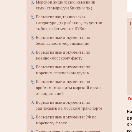
Морской английский, немецкий
язык (словари, учебники и пр.)
Нормативная, техническая,
литература для рыбаков, студентов
рыбохозяйственных ВУЗов
Нормативные документы по
безопасности мореплавания
Нормативные документы по
военно-морскому флоту
Нормативные документы по
морским перевозкам грузов
Нормативные документы по
проблемам защиты морской среды
от загрязнений
То
Нормативные документы по
радиосвязи на морском транспорте
На
Нормативные документы РФ по
дв
морскому флоту
8 
ко
Океанология, гидрология, морская