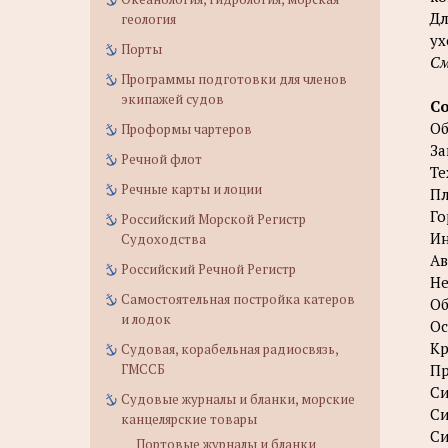
Дл
геология
ух
Порты
С
Программы подготовки для членов
экипажей судов
С
Об
Проформы чартеров
За
Речной флот
Те
Речные карты и лоции
Пл
Го
Российский Морской Регистр
Ин
Судоходства
А
Российский Речной Регистр
Не
Самостоятельная постройка катеров
Об
и лодок
Ос
К
Судовая, корабельная радиосвязь,
ГМССБ
Пр
Си
Судовые журналы и бланки, морские
Си
канцелярские товары
Си
Портовые журналы и бланки