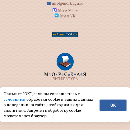
info@morkniga.ru
Мы в Макс
Мы в VK
ООО "МОРКНИГА" занимается изданием и
Нажмите “ОК”, если вы соглашаетесь с
реализацией книг на морскую тематику.
условиями
обработки cookie и ваших данных
о поведении на сайте, необходимых для
ОК
© ООО "МОРКНИГА", 2004 — 2026 г.
аналитики. Запретить обработку cookie
можете через браузер