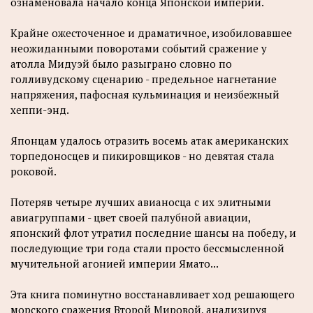
ознаменовала начало конца Японской империи.
Kpaйне ожесточенное и драматичное, изобиловавшее
неожиданными поворотами событий сражение у
атолла Мидуэй было разыграно словно по
голливудскому сценарию - предельное нагнетание
напряжения, пафосная кульминация и неизбежный
хеппи-энд.
Японцам удалось отразить восемь атак американских
торпедоносцев и пикировщиков - но девятая стала
роковой.
Потеряв четыре лучших авианосца с их элитными
авиагруппами - цвет своей палубной авиации,
японский флот утратил последние шансы на победу, и
последующие три года стали просто бессмысленной
мучительной агонией империи Ямато...
Эта книга поминутно восстанавливает ход решающего
морского сражения Второй Мировой, анализируя