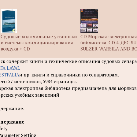
Судовые холодильные установки
CD Морская электронна
и системы кондиционирования
библиотека. CD 4. ДВС S
воздуха + CD
SULZER-WARSILA AND B
ск содержит книги и технические описания судовых сепар
FA LAVAL
STFALIA
и др. книги и справочники по сепараторам.
его 57 источников, 5984 страницы.
рская электронная библиотека предназначена для моряков в
рских учебных заведений
держание:
одержание
fety
Parameter Setting