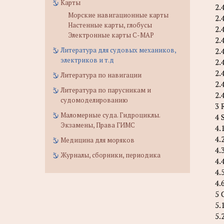
Карты
2.
Морские навигационные карты
2.
Настенные карты, глобусы
2.
Электронные карты C-MAP
2.
Литература для судовых механиков,
2.
электриков и т.д
2.
2.
Литература по навигации
2.
Литература по парусникам и
2.
судомоделированию
3 
Маломерные суда. Гидроциклы.
4 
Экзамены, Права ГИМС
4.
4.
Медицина для моряков
4.
Журналы, сборники, периодика
4.
4.
4.
5 
5.
5.