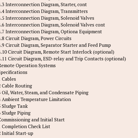
4.3 Interconnection Diagram, Starter, cont
4.4 Interconnection Diagram, Transmitters
4.5 Interconnection Diagram, Solenoid Valves
4.6 Interconnection Diagram, Solenoid Valves cont
4.7 Interconnection Diagram, Optiona Equipment
4.8 Circuit Diagram, Power Circuits
4.9 Circuit Diagram, Separator Starter and Feed Pump
4.10 Circuit Diagram, Remote Start Interlock (optional)
4.11 Circuit Diagram, ESD-relay and Trip Contacts (optional)
Remote Operation Systems
Specifications
1 Cables
2 Cable Routing
3 Oil, Water, Steam, and Condensate Piping
4 Ambient Temperature Limitation
5 Sludge Tank
6 Sludge Piping
Commissioning and Initial Start
1 Completion Check List
2 Initial Start-up