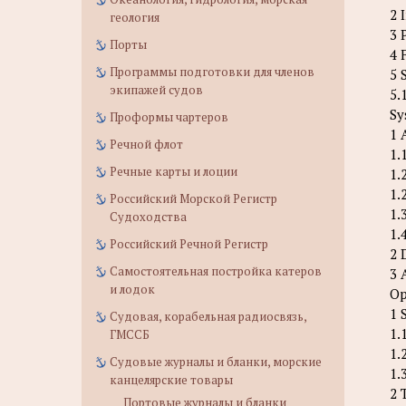
2 
геология
3 
Порты
4 
Программы подготовки для членов
5 
экипажей судов
5.
Sy
Проформы чартеров
1 
Речной флот
1.
Речные карты и лоции
1.
1.
Российский Морской Регистр
1.
Судоходства
1.
Российский Речной Регистр
2 
Самостоятельная постройка катеров
3 
и лодок
Op
1 
Судовая, корабельная радиосвязь,
1.
ГМССБ
1.
Судовые журналы и бланки, морские
1.
канцелярские товары
2 
Портовые журналы и бланки