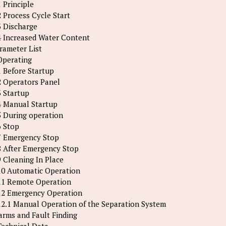
1 Principle
2 Process Cycle Start
3 Discharge
4 Increased Water Content
rameter List
Operating
1 Before Startup
2 Operators Panel
3 Startup
4 Manual Startup
5 During operation
6 Stop
7 Emergency Stop
8 After Emergency Stop
9 Cleaning In Place
10 Automatic Operation
11 Remote Operation
12 Emergency Operation
12.1 Manual Operation of the Separation System
arms and Fault Finding
Technical Data