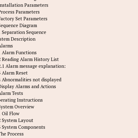
Installation Parameters
Process Parameters
Factory Set Parameters
Sequence Diagram
1 Separation Sequence
stem Description
Alarms
1 Alarm Functions
2 Reading Alarm History List
2.1 Alarm message explanation:
3 Alarm Reset
4 Abnormalities not displayed
Display Alarms and Actions
Alarm Tests
erating Instructions
System Overview
1 Oil Flow
2 System Layout
3 System Components
The Process