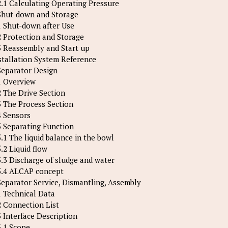
2.1 Calculating Operating Pressure
Shut-down and Storage
1 Shut-down after Use
2 Protection and Storage
3 Reassembly and Start up
stallation System Reference
Separator Design
1 Overview
2 The Drive Section
3 The Process Section
4 Sensors
5 Separating Function
5.1 The liquid balance in the bowl
5.2 Liquid flow
5.3 Discharge of sludge and water
5.4 ALCAP concept
Separator Service, Dismantling, Assembly
1 Technical Data
2 Connection List
3 Interface Description
3.1 Scope