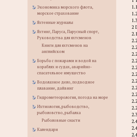
1.
Экономика морского флота,
1.
морское страхование
1.
Яхтенные журналы
2 
Яхтинг, Паруса, Парусный спорт,
2.
Руководства для яхтсменов
2.
Книги для яхтсменов на
2.
английском
2.
2.
Борьба с пожарами и водой на
кораблях и судах, аварийно-
2.
спасательное имущество
2.
2.
Водолазное дело, подводное
2.
плавание, дайвинг
2.
Гидрометеорология, погода на море
2.
Ихтиология, рыбоводство,
2.
рыболовство, рыбалка
2.
Рыболовные снасти
2.
2.
Календари
2.