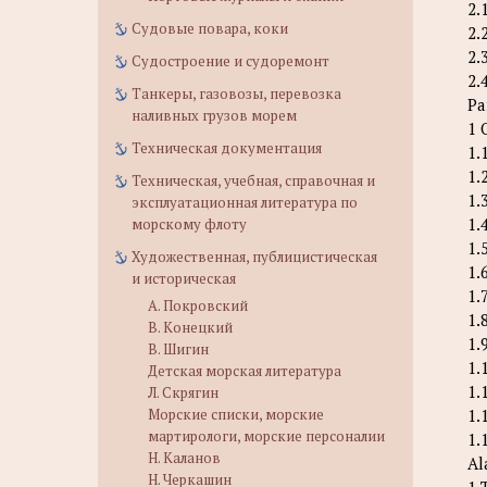
2.
Судовые повара, коки
2.
2.
Судостроение и судоремонт
2.
Танкеры, газовозы, перевозка
Pa
наливных грузов морем
1 
Техническая документация
1.
1.
Техническая, учебная, справочная и
1.
эксплуатационная литература по
1.
морскому флоту
1.
Художественная, публицистическая
1.
и историческая
1.
А. Покровский
1.
В. Конецкий
1.
В. Шигин
1.
Детская морская литература
1.
Л. Скрягин
1.
Морские списки, морские
мартирологи, морские персоналии
1.
Н. Каланов
Al
Н. Черкашин
1 