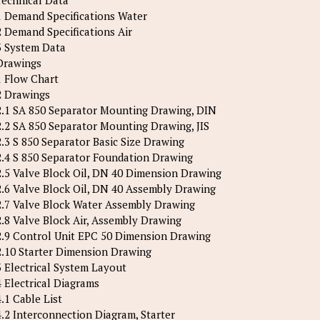
1 Demand Specifications Water
2 Demand Specifications Air
3 System Data
Drawings
1 Flow Chart
2 Drawings
2.1 SA 850 Separator Mounting Drawing, DIN
2.2 SA 850 Separator Mounting Drawing, JIS
2.3 S 850 Separator Basic Size Drawing
2.4 S 850 Separator Foundation Drawing
2.5 Valve Block Oil, DN 40 Dimension Drawing
2.6 Valve Block Oil, DN 40 Assembly Drawing
2.7 Valve Block Water Assembly Drawing
2.8 Valve Block Air, Assembly Drawing
2.9 Control Unit EPC 50 Dimension Drawing
2.10 Starter Dimension Drawing
3 Electrical System Layout
4 Electrical Diagrams
4.1 Cable List
4.2 Interconnection Diagram, Starter