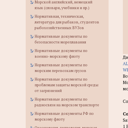
Морской английский, немецкий
язык (словари, учебники и пр.)
Нормативная, техническая,
литература для рыбаков, студентов
рыбохозяйственных ВУЗов
Нормативные документы по
безопасности мореплавания
Нормативные документы по
военно-морскому флоту
Ди
AL
Нормативные документы по
WE
морским перевозкам грузов
Вс
Нормативные документы по
Мо
проблемам защиты морской среды
мо
от загрязнений
Нормативные документы по
Со
радиосвязи на морском транспорте
С
Нормативные документы РФ по
морскому флоту
Sa
1 
Океанология, гидрология, морская