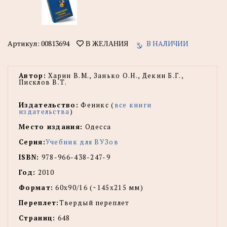
Артикул:
00813694
В НАЛИЧИИ
В ЖЕЛАНИЯ
Автор:
Харин В.М., Занько О.Н., Декин Б.Г.,
Писклов В.Т.
Издательство:
Феникс (
все книги
издательства
)
Место издания:
Одесса
Серия:
Учебник для ВУЗов
ISBN:
978-966-438-247-9
Год:
2010
Формат:
60x90/16 (~145х215 мм)
Переплет:
Твердый переплет
Страниц:
648