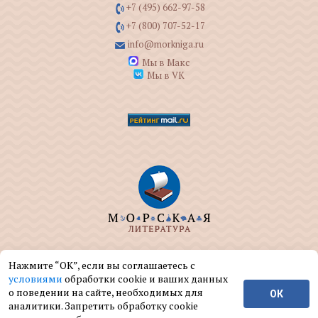
+7 (495) 662-97-58
+7 (800) 707-52-17
info@morkniga.ru
Мы в Макс
Мы в VK
ООО "МОРКНИГА" занимается изданием и
Нажмите “ОК”, если вы соглашаетесь с
реализацией книг на морскую тематику.
условиями
обработки cookie и ваших данных
о поведении на сайте, необходимых для
ОК
© ООО "МОРКНИГА", 2004 — 2026 г.
аналитики. Запретить обработку cookie