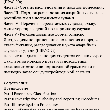
(ПРАС-90);
Часть II - Органы расследования и порядок донесения;
Часть III - Порядок расследования аварийных случаев с
российскими и иностранными судами;
Часть IV - Перечень, передаваемых судовладельцу/
министерству сведений по аварийному случаю;
Часть V - Рекомендованные формы согласно
Инструкциям по применению положения о порядке
классификации, расследования и учета аварийных
случаев с судами (ИПРАС-92).
Пособие предназначено для студентов старших курсов
факультетов морского права и судовождения,
владеющих основами нормативной грамматики и
имеющих запас общеупотребительной лексики.
Содержание
Предисловие
Part I Emergency Classification
Part II Investigative Authority and Reporting Procedures
Part III Investigation Procedures
Part IV Information as to an Emergency to be sent to the