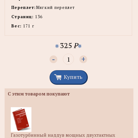
Переплет:
Мягкий переплет
Страниц:
136
Вес:
171 г
325
P
-
+
Купить
С этим товаром покупают
Газотурбинный наддув мощных двухтактных