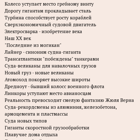
Колесо уступает место гребному винту
Дорогу гигантам прокладывает сталь
Турбина способствует росту кораблей
Сверхэкономичный судовой двигатель
Электросварка - изобретение века
Наш XX век
"Последние из могикан"
Лайнер - синоним судна-гиганта
Трансатлантики "побеждены" танкерами
Суда-великаны для навалочных грузов
Новый груз - новые великаны
Атомоход покоряет высокие широты
Дредноут - бывший колосс военного флота
Линкоры уступают место авианосцам
Реальность превосходит смелую фантазию Жюля Верна
Суда-рекордсмены из алюминия, железобетона,
армоцемента и пластмассы
Суда новых типов
Гиганты скоростной грузообработки
Плавучие дома отдыха