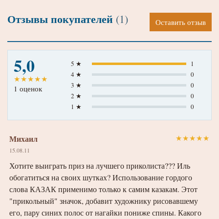
Отзывы покупателей
(1)
Оставить отзыв
5,0
5 ★
1
4 ★
0
★
★
★
★
★
3 ★
0
1 оценок
2 ★
0
1 ★
0
Михаил
★
★
★
★
★
15.08.11
Хотите выиграть приз на лучшего приколиста??? Иль
обогатиться на своих шутках? Использование гордого
слова КАЗАК применимо только к самим казакам. Этот
"прикольный" значок, добавит художнику рисовавшему
его, пару синих полос от нагайки пониже спины. Какого