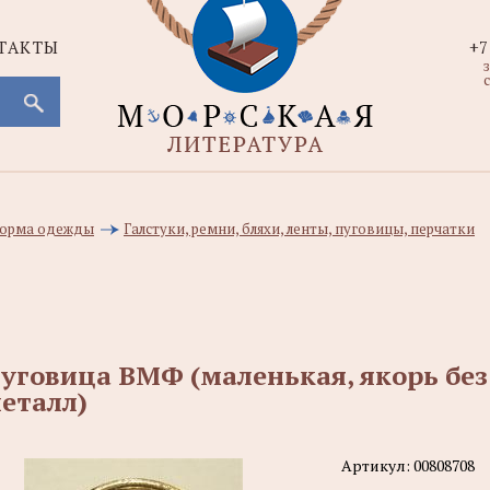
ТАКТЫ
+7
с
 форма одежды
Галстуки, ремни, бляхи, ленты, пуговицы, перчатки
уговица ВМФ (маленькая, якорь без
еталл)
Артикул:
00808708