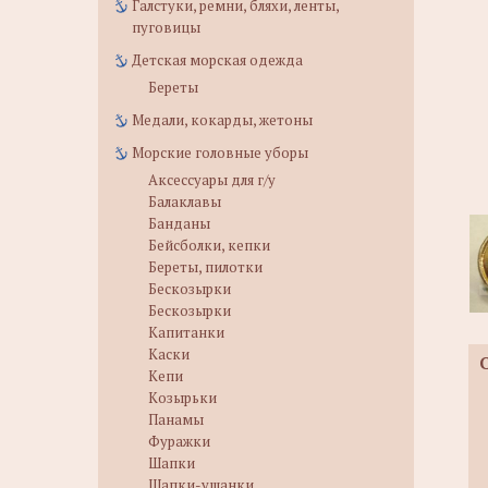
Галстуки, ремни, бляхи, ленты,
пуговицы
Детская морская одежда
Береты
Медали, кокарды, жетоны
Морские головные уборы
Аксессуары для г/у
Балаклавы
Банданы
Бейсболки, кепки
Береты, пилотки
Бескозырки
Бескозырки
Капитанки
Каски
Кепи
Козырьки
Панамы
Фуражки
Шапки
Шапки-ушанки