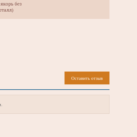
якорь без
еталл)
Оставить отзыв
м.