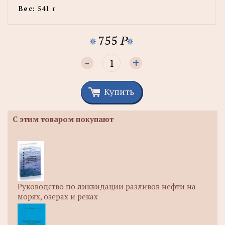
Вес:
541 г
755
P
-
+
Купить
С этим товаром покупают
Руководство по ликвидации разливов нефти на
морях, озерах и реках