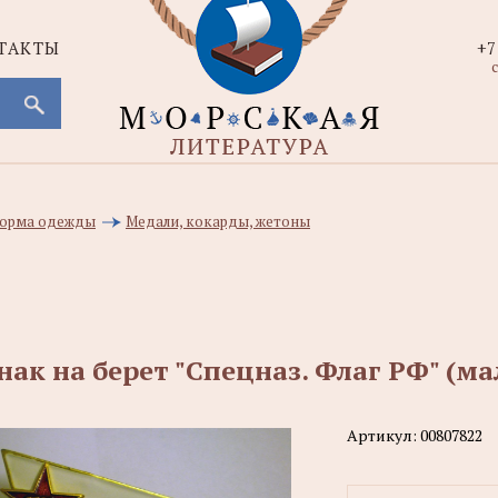
ТАКТЫ
+7
с
 форма одежды
Медали, кокарды, жетоны
нак на берет "Спецназ. Флаг РФ" (м
Артикул:
00807822