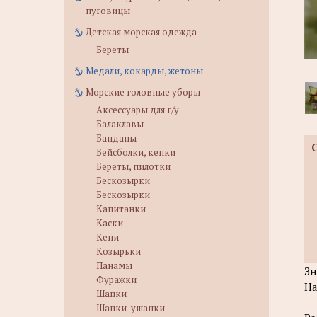
пуговицы
Детская морская одежда
Береты
Медали, кокарды, жетоны
Морские головные уборы
Аксессуары для г/у
Балаклавы
Банданы
Бейсболки, кепки
Береты, пилотки
Бескозырки
Бескозырки
Капитанки
Каски
Кепи
Козырьки
Панамы
Зн
Фуражки
На
Шапки
Шапки-ушанки