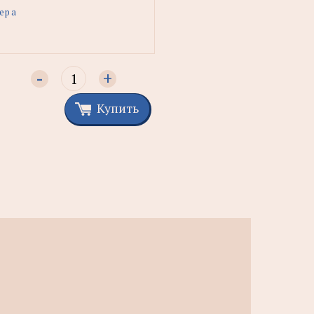
ера
-
+
Купить