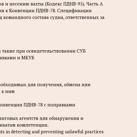
 и несению вахты (Кодекс ПДНВ-95). Часть А
ия к Конвенции ПДНВ-78. Спецификации
командного состава судна, ответственных за
а также при освидетельствовании СУБ
равками и МКУБ
еобходимых для получения, обмена или
 к ним
Конвенции ПДНВ-78 с поправками
инговых агентств для обнаружения и
фикатам компетенции.
ts in detecting and preventing unlawful practices