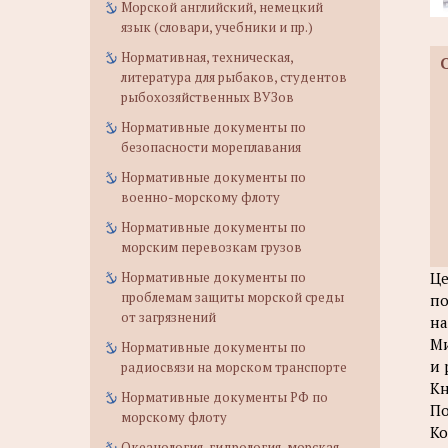
Морской английский, немецкий
язык (словари, учебники и пр.)
Нормативная, техническая,
литература для рыбаков, студентов
рыбохозяйственных ВУЗов
Нормативные документы по
безопасности мореплавания
Нормативные документы по
военно-морскому флоту
Нормативные документы по
морским перевозкам грузов
Нормативные документы по
Це
проблемам защиты морской среды
по
от загрязнений
на
Ми
Нормативные документы по
и 
радиосвязи на морском транспорте
Кн
Нормативные документы РФ по
П
морскому флоту
Ко
Океанология, гидрология, морская