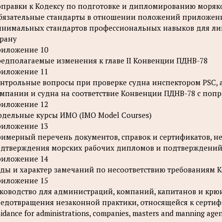
правки к Кодексу по подготовке и дипломированию моряков
бязательные стандарты в отношении положений приложен
нимальных стандартов профессиональных навыков для лиц 
рану
иложение 10
едполагаемые изменения к главе II Конвенции ПДНВ-78
иложение 11
нтрольные вопросы при проверке судна инспектором PSC, 
мпании и судна на соответствие Конвенции ПДНВ-78 с поп
иложение 12
дельные курсы ИМО (IMO Model Courses)
иложение 13
имерный перечень документов, справок и сертификатов, н
дтверждения морских рабочих дипломов и подтверждений
иложение 14
ды и характер замечаний по несоответствию требованиям 
иложение 15
ководство для администраций, компаний, капитанов и крю
едотвращения незаконной практики, относящейся к серти
idance for administrations, companies, masters and manning agen