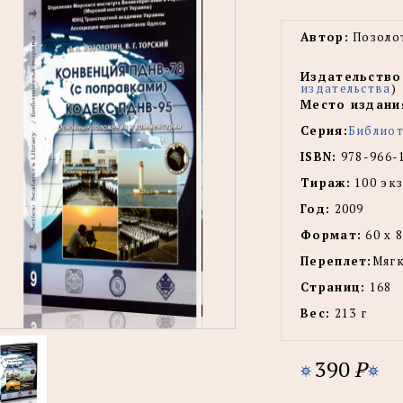
Автор:
Позолот
Издательство
издательства
)
Место издани
Серия:
Библиот
ISBN:
978-966-
Тираж:
100 экз
Год:
2009
Формат:
60 х 8
Переплет:
Мягк
Страниц:
168
Вес:
213 г
390
P