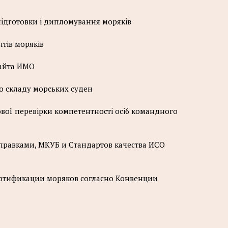
пiдготовки i дипломування морякiв
тiв морякiв
сайта ИМО
 складу морських суден
вої перевiрки компетентностi oci6 командного
равками, МКУБ и Стандартов качества ИСО
ртификации моряков согласно Конвенции