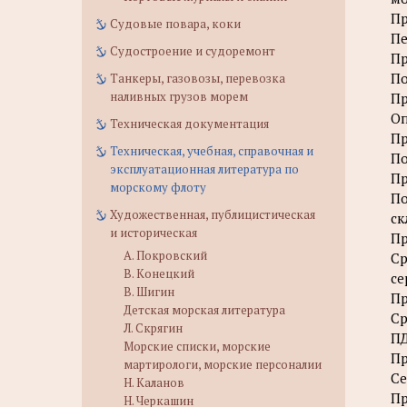
Пр
Судовые повара, коки
Пе
Судостроение и судоремонт
Пр
По
Танкеры, газовозы, перевозка
наливных грузов морем
Пр
Оп
Техническая документация
Пр
Техническая, учебная, справочная и
По
эксплуатационная литература по
Пр
морскому флоту
По
Художественная, публицистическая
ск
и историческая
Пр
А. Покровский
Ср
В. Конецкий
се
В. Шигин
Пр
Детская морская литература
Ср
Л. Скрягин
ПД
Морские списки, морские
Пр
мартирологи, морские персоналии
Се
Н. Каланов
Пр
Н. Черкашин