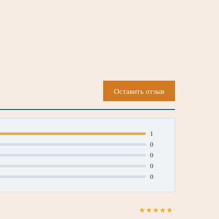
Оставить отзыв
1
0
0
0
0
★
★
★
★
★