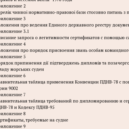
иложение 2
релiк чинноi нормативно-правовоi бази стосовно питань з 
иложение 3
ложення про ведения Единого державного реестру докумен
иложение 3.1
исание запроса о легитимности сертификатов с помощью 
иложение 4
ложення про порядок присвоения звань особам командного
иложение 5
рядок припинення дiї пiдтверджень дипломiв та позачерго
ладу морських суден
иложение 6
авнительная таблица применения Конвенции ПДНВ-78 с поп
рии 9002
иложение 7
авнительная таблица требований по дипломированию и се
НВ-78 и Кодексу ПДНВ-95
иложение 8
ртификаты, требуемые на судне
иложение 9