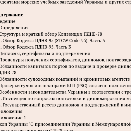
удентами морских учебных заведений Украины и других ст
одержание
едение
 Определения
 Структура и краткий обзор Конвенции ПДНВ-78
1. Обзор Кодекса ПДНВ-95 (STCW Code-95). Часть А
2. Обзор Кодекса ПДНВ-95. Часть Б
 Дипломы, сертификаты и подтверждения
 Процедуры получения сертификатов, дипломов, подтвержд
 Обязанности капитанов портов по выдаче и проверке дипл
ПДНВ-78
 Обязанности судоходных компаний и крюинговых агентст
 Проверки судов инспекторами КГП (PSC) согласно положен
 Особенности законодательства Украины в соответствии с т
1. Инспекция по вопросам подготовки и дипломирования м
2. Государственный реестр дипломов и подтверждений к ни
риложения
иложение 1
кон Украины "О присоединении Украины к Международной
ряков и несении вахты" 1978 года