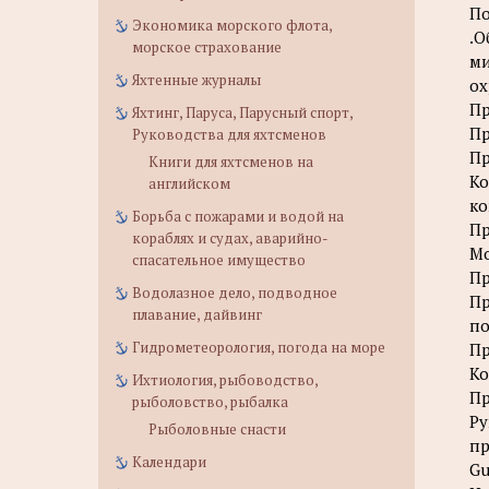
По
Экономика морского флота,
.О
морское страхование
ми
Яхтенные журналы
ох
Пр
Яхтинг, Паруса, Парусный спорт,
Пр
Руководства для яхтсменов
Пр
Книги для яхтсменов на
Ко
английском
ко
Борьба с пожарами и водой на
Пр
кораблях и судах, аварийно-
Мо
спасательное имущество
Пр
Водолазное дело, подводное
Пр
плавание, дайвинг
по
Гидрометеорология, погода на море
Пр
Ко
Ихтиология, рыбоводство,
Пр
рыболовство, рыбалка
Ру
Рыболовные снасти
пр
Календари
Gu