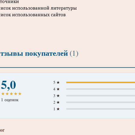
точники
исок использованной литературы
исок использованных сайтов
тзывы покупателей
(1)
5,0
5 ★
4 ★
★
★
★
★
★
3 ★
1 оценок
2 ★
1 ★
gor