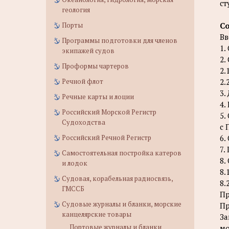
ст
геология
Порты
С
Вв
Программы подготовки для членов
1.
экипажей судов
2.
Проформы чартеров
2.
Речной флот
2.
3.
Речные карты и лоции
4.
Российский Морской Регистр
5.
Судоходства
с 
Российский Речной Регистр
6.
7.
Самостоятельная постройка катеров
8.
и лодок
8.
Судовая, корабельная радиосвязь,
8.
ГМССБ
П
Судовые журналы и бланки, морские
Пр
канцелярские товары
За
Портовые журналы и бланки
мо