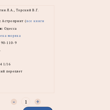
ин Л.А., Торский В.Г.
:
Астропринт (
все книги
я:
Одесса
ека моряка
190-110-9
.
4 1/16
ий переплет
-
+