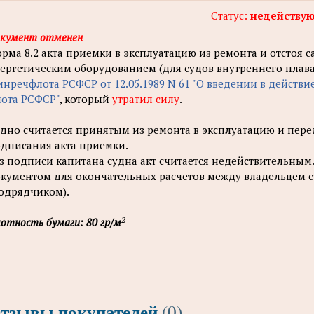
Статус:
недейству
кумент отменен
рма 8.2 акта приемки в эксплуатацию из ремонта и отстоя с
ергетическим оборудованием (для судов внутреннего плав
нречфлота РСФСР от 12.05.1989 N 61 "О введении в действ
ота РСФСР"
, который
утратил силу
.
дно считается принятым из ремонта в эксплуатацию и пере
дписания акта приемки.
з подписи капитана судна акт считается недействительны
кументом для окончательных расчетов между владельцем с
одрядчиком).
2
отность бумаги: 80 гр/м
тзывы покупателей
(0)