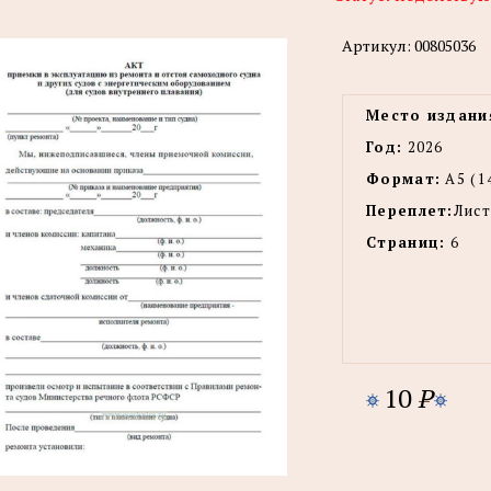
Артикул:
00805036
Место издани
Год:
2026
Формат:
А5 (1
Переплет:
Лист
Страниц:
6
10
P