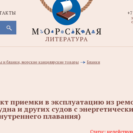
ТАКТЫ
+7
с
 и бланки, морские канцелярские товары
Бланки
кт приемки в эксплуатацию из ремо
удна и других судов с энергетическ
нутреннего плавания)
Статус:
недейству