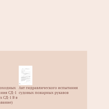
моходных
Акт гидравлического испытания
ания СД-1
судовых пожарных рукавов
х СД-1 В в
авание)