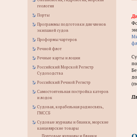
геология
Порты
До
Фо
Программы подготовки для членов
эн
экипажей судов
Ми
Проформы чартеров
фл
Речной флот
Су
Речные карты и лоции
по
Российский Морской Регистр
Бе
Судоходства
до
Российский Речной Регистр
(п
Самостоятельная постройка катеров
Пл
и лодок
Судовая, корабельная радиосвязь,
ГМССБ
Судовые журналы и бланки, морские
канцелярские товары
О
Портовые журналы и бланки