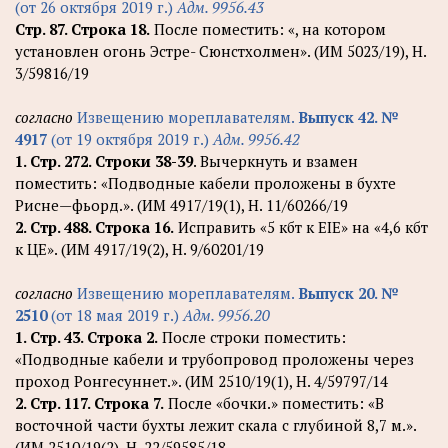
(от 26 октября 2019 г.)
Адм. 9956.43
Стр. 87. Строка 18.
После поместить: «, на котором
установлен огонь Эстре- Сюнстхолмен». (ИМ 5023/19), Н.
3/59816/19
согласно
Извещению мореплавателям.
Выпуск 42. №
4917
(от 19 октября 2019 г.)
Адм. 9956.42
1. Стр. 272. Строки 38-39
. Вычеркнуть и взамен
поместить: «Подводные кабели проложены в бухте
Рисне—фьорд.». (ИМ 4917/19(1), Н. 11/60266/19
2. Стр. 488. Строка 16.
Исправить «5 кбт к ЕIЕ» на «4,6 кбт
к ЦЕ». (ИМ 4917/19(2), Н. 9/60201/19
согласно
Извещению мореплавателям.
Выпуск 20. №
2510
(от 18 мая 2019 г.)
Адм. 9956.20
1. Стр. 43. Строка 2.
После строки поместить:
«Подводные кабели и трубопровод проложены через
проход Ронгесуннет.». (ИМ 2510/19(1), Н. 4/59797/14
2. Стр. 117. Строка 7.
После «бочки.» поместить: «В
восточной части бухты лежит скала с глубиной 8,7 м.».
(ИМ 2510/19(2), Н. 22/59585/18