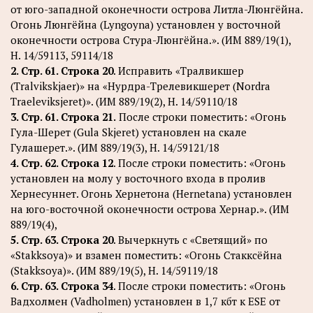
от юго-западной оконечности острова Литла-Люнгёйна.
Огонь Люнгёйна (Lyngoyna) установлен у восточной
оконечности острова Стура-Люнгёйна.». (ИМ 889/19(1),
Н. 14/59113, 59114/18
2. Стр. 61. Строка 20
. Исправить «Тралвикшер
(Тralvikskjaer)» на «Нурдра-Трелевикшерет (Nordra
Traeleviksjeret)». (ИМ 889/19(2), Н. 14/59110/18
3. Стр. 61. Строка 21.
После строки поместить: «Огонь
Гула-Шерет (Gula Skjeret) установлен на скале
Гулашерет.». (ИМ 889/19(3), Н. 14/59121/18
4. Стр. 62. Строка 12
. После строки поместить: «Огонь
установлен на молу у восточного входа в пролив
Хернесуннет. Огонь Хернетона (Hernetana) установлен
на юго-восточной оконечности острова Хернар.». (ИМ
889/19(4),
5. Стр. 63. Строка 20
. Вычеркнуть с «Светящий» по
«Stakksoya)» и взамен поместить: «Огонь Стакксёйна
(Stakksoya)». (ИМ 889/19(5), Н. 14/59119/18
6. Стр. 63. Строка 34
. После строки поместить: «Огонь
Вадхолмен (Vadholmen) установлен в 1,7 кбт к ЕSЕ от