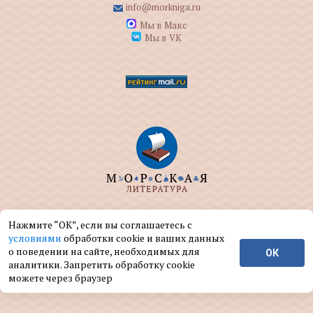
info@morkniga.ru
Мы в Макс
Мы в VK
ООО "МОРКНИГА" занимается изданием и
Нажмите “ОК”, если вы соглашаетесь с
реализацией книг на морскую тематику.
условиями
обработки cookie и ваших данных
о поведении на сайте, необходимых для
ОК
© ООО "МОРКНИГА", 2004 — 2026 г.
аналитики. Запретить обработку cookie
можете через браузер