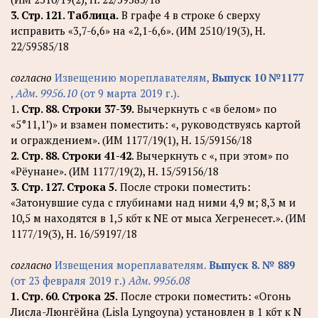
3. Стр. 121. Таблица.
В графе 4 в строке 6 сверху
исправить «3,7-6,6» на «2,1-6,6». (ИМ 2510/19(3), Н.
22/59585/18
согласно
Извещению мореплавателям,
Выпуск 10 №1177
,
Адм. 9956.10
(от 9 марта 2019 г.).
1
. Стр. 88. Строки 37-39.
Вычеркнуть с «в белом» по
«5°11,1’)» и взамен поместить: «, руководствуясь картой
и ограждением». (ИМ 1177/19(1), Н. 15/59156/18
2. Стр. 88. Строки 41-42
. Вычеркнуть с «, при этом» по
«Рёунане». (ИМ 1177/19(2), Н. 15/59156/18
3. Стр. 127. Строка 5.
После строки поместить:
«Затонувшие суда с глубинами над ними 4,9 м; 8,3 м и
10,5 м находятся в 1,5 кбт к NE от мыса Хегренесет.». (ИМ
1177/19(3), Н. 16/59197/18
согласно
Извещения мореплавателям.
Выпуск 8. № 889
(от 23 февраля 2019 г.)
Адм. 9956.08
1. Стр. 60. Строка 25.
После строки поместить: «Огонь
Лисла-Люнгёйна (Lisla Lyngoyna) установлен в 1 кбт к N