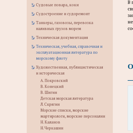
В 
Судовые повара, коки
св
Судостроение и судоремонт
за
не
Танкеры, газовозы, перевозка
со
наливных грузов морем
Техническая документация
Техническая, учебная, справочная и
эксплуатационная литература по
морскому флоту
О
Художественная, публицистическая
и историческая
А. Покровский
В. Конецкий
В. Шигин
Детская морская литература
Л. Скрягин
Морские списки, морские
мартирологи, морские персоналии
Н. Каланов
Н. Черкашин