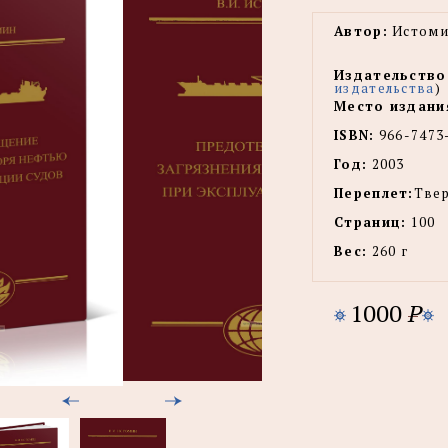
Автор:
Истоми
Издательство
издательства
)
Место издани
ISBN:
966-7473
Год:
2003
Переплет:
Тве
Страниц:
100
Вес:
260 г
1000
P