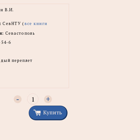
н В.И.
:
СевНТУ (
все книги
я:
Севастополь
-54-6
рдый переплет
-
+
Купить