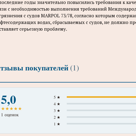
последние годы значительно повысились требования к кач
язи с необходимостью выполнения требований Междунар
грязнения с судов MARPOL 73/78, согласно которым содер
фтесодержащих водах, сбрасываемых с судов, не должно пр
ставляет серьезную проблему.
тзывы покупателей
(1)
5,0
5 ★
4 ★
★
★
★
★
★
3 ★
1 оценок
2 ★
1 ★