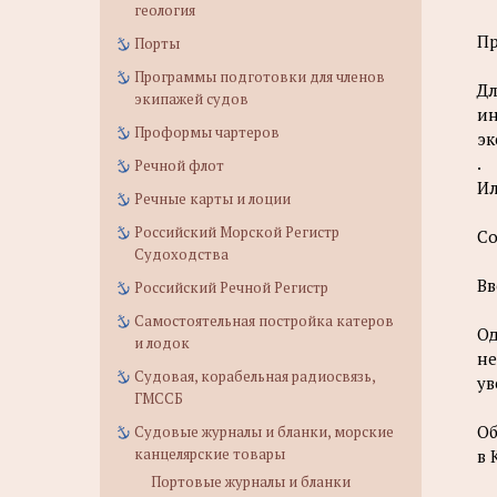
геология
Пр
Порты
Программы подготовки для членов
Дл
экипажей судов
ин
Проформы чартеров
эк
.
Речной флот
Ил
Речные карты и лоции
Российский Морской Регистр
Со
Судоходства
Вв
Российский Речной Регистр
Самостоятельная постройка катеров
Од
и лодок
не
Судовая, корабельная радиосвязь,
ув
ГМССБ
Об
Судовые журналы и бланки, морские
канцелярские товары
в 
Портовые журналы и бланки