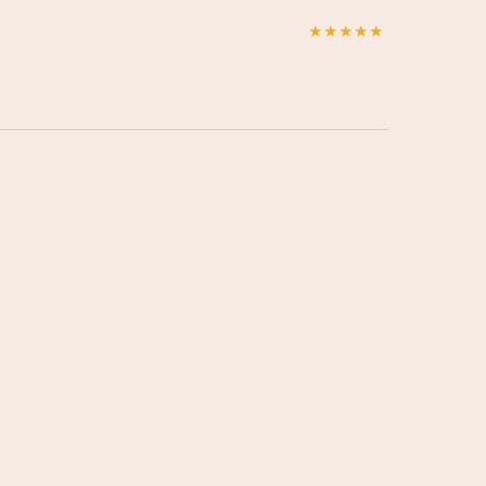
★
★
★
★
★