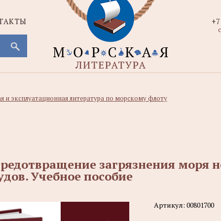
ТАКТЫ
+7
с
ая и эксплуатационная литература по морскому флоту
редотвращение загрязнения моря 
удов. Учебное пособие
Артикул:
00801700